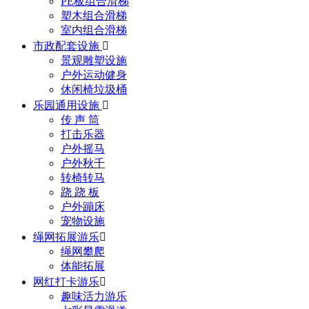
PE板组合滑梯
塑木组合滑梯
室内组合滑梯
市政配套设施

景观雕塑设施
户外运动健身
休闲椅垃圾桶
乐园通用设施

传 声 筒
打击乐器
户外摇马
户外秋千
转椅转马
跷 跷 板
户外蹦床
宠物设施
绳网拓展游乐

绳网攀爬
体能拓展
网红打卡游乐

趣味活力游乐