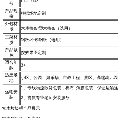
LT-LT003
号
产品规
根据场地定制
格
外包材
木质椅条
/塑木椅条（选用）
质
主架材
钢板/不锈钢板（选用）
质
产品颜
按效果图定制
色
适合年
3+
龄
适应场
小区、公园、游乐场、市政工程、景区、高端幼儿园
地
1、专线物流散货包装，棉布+薄膜包装，保证运输
运输安
装
2、提供专业老师安装服务
实木垃圾桶产品展示