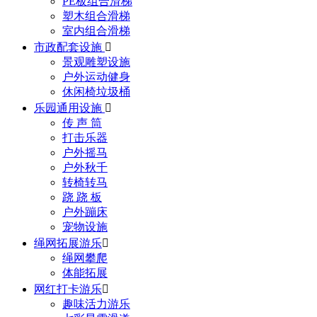
PE板组合滑梯
塑木组合滑梯
室内组合滑梯
市政配套设施

景观雕塑设施
户外运动健身
休闲椅垃圾桶
乐园通用设施

传 声 筒
打击乐器
户外摇马
户外秋千
转椅转马
跷 跷 板
户外蹦床
宠物设施
绳网拓展游乐

绳网攀爬
体能拓展
网红打卡游乐

趣味活力游乐