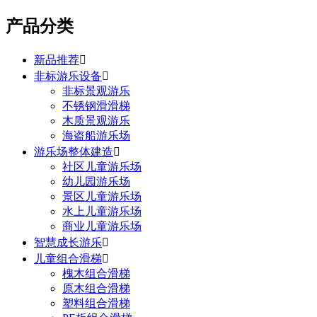
产品分类
新品推荐

非标游乐设备

非标景观游乐
不锈钢滑滑梯
木质景观游乐
海盗船游乐场
游乐场整体建造

社区儿童游乐场
幼儿园游乐场
景区儿童游乐场
水上儿童游乐场
商业儿童游乐场
智慧成长游乐

儿童组合滑梯

槐木组合滑梯
原木组合滑梯
塑料组合滑梯