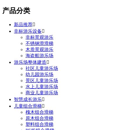
产品分类
新品推荐

非标游乐设备

非标景观游乐
不锈钢滑滑梯
木质景观游乐
海盗船游乐场
游乐场整体建造

社区儿童游乐场
幼儿园游乐场
景区儿童游乐场
水上儿童游乐场
商业儿童游乐场
智慧成长游乐

儿童组合滑梯

槐木组合滑梯
原木组合滑梯
塑料组合滑梯