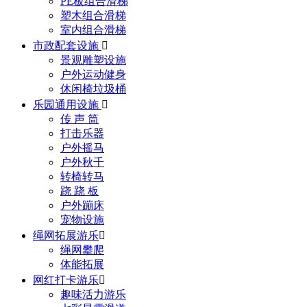
PE板组合滑梯
塑木组合滑梯
室内组合滑梯
市政配套设施

景观雕塑设施
户外运动健身
休闲椅垃圾桶
乐园通用设施

传 声 筒
打击乐器
户外摇马
户外秋千
转椅转马
跷 跷 板
户外蹦床
宠物设施
绳网拓展游乐

绳网攀爬
体能拓展
网红打卡游乐

趣味活力游乐