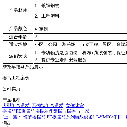
1、镀锌钢管
产品材质
2、工程塑料
产品颜色
可定制
适合年龄
2+
适应场地
小区、公园、游乐场、市政工程、景区、高端
1、专线物流散货包装，棉布+薄膜包装，保证
运输安装
2、提供专业老师安装服务
摩托车摇马产品展示
摇马工程案例
公司实力
产品推荐
大型组合滑梯
不锈钢组合滑梯
立体迷宫
摇摇马
PE板摇马
摇摇乐
弹簧摇马
摇摇马厂家
[上一篇： 螃蟹摇摇马 PE板摇马系列游乐设备LT-YM004]
[下一
询盘