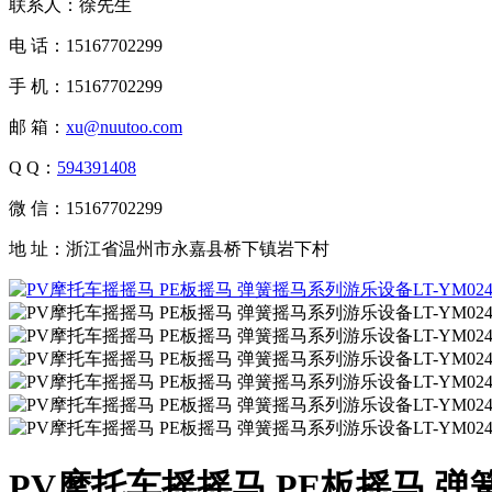
联系人：徐先生
电 话：15167702299
手 机：15167702299
邮 箱：
xu@nuutoo.com
Q Q：
594391408
微 信：15167702299
地 址：浙江省温州市永嘉县桥下镇岩下村
PV摩托车摇摇马 PE板摇马 弹