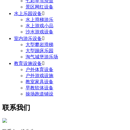
七彩旱雪滑道
景区网红设备
水上乐园设备

水上滑梯游乐
水上游戏小品
沙水游戏设备
室内游乐设备

大型攀岩滑梯
大型蹦床乐园
淘气城堡游乐场
教育设施设备

户外体育设备
户外游戏设施
教室家具设备
早教软体设备
操场跑道铺设
联系我们