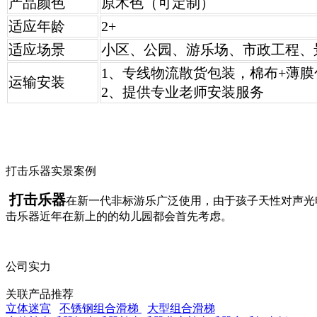
产品颜色
原木色（可定制）
适应年龄
2+
适应场景
小区、公园、游乐场、市政工程、
1、专线物流散货包装，棉布+薄
运输安装
2、提供专业老师安装服务
打击乐器实景案例
打击乐器
在新一代非标游乐广泛使用，由于孩子天性对声光
击乐器近年在新上的的幼儿园都会首先考虑。
公司实力
关联产品推荐
立体迷宫
不锈钢组合滑梯
大型组合滑梯