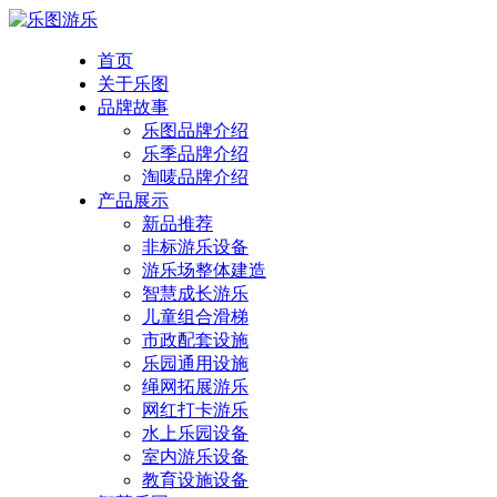
首页
关于乐图
品牌故事
乐图品牌介绍
乐季品牌介绍
淘唛品牌介绍
产品展示
新品推荐
非标游乐设备
游乐场整体建造
智慧成长游乐
儿童组合滑梯
市政配套设施
乐园通用设施
绳网拓展游乐
网红打卡游乐
水上乐园设备
室内游乐设备
教育设施设备