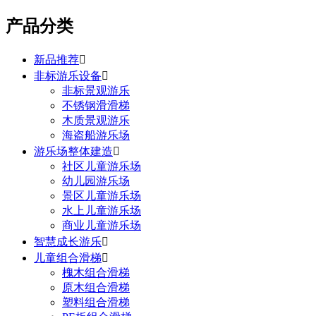
产品分类
新品推荐

非标游乐设备

非标景观游乐
不锈钢滑滑梯
木质景观游乐
海盗船游乐场
游乐场整体建造

社区儿童游乐场
幼儿园游乐场
景区儿童游乐场
水上儿童游乐场
商业儿童游乐场
智慧成长游乐

儿童组合滑梯

槐木组合滑梯
原木组合滑梯
塑料组合滑梯