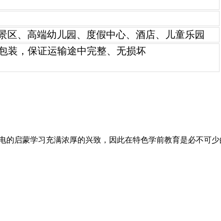
景区、高端幼儿园、度假中心、酒店、儿童乐园
膜包装，保证运输途中完整、无损坏
电的启蒙学习充满浓厚的兴致，因此在特色学前教育是必不可少