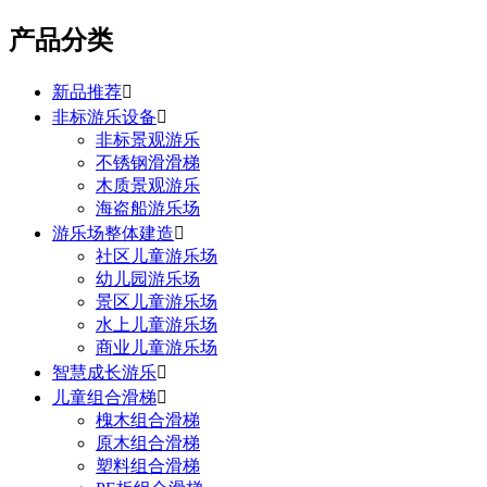
产品分类
新品推荐

非标游乐设备

非标景观游乐
不锈钢滑滑梯
木质景观游乐
海盗船游乐场
游乐场整体建造

社区儿童游乐场
幼儿园游乐场
景区儿童游乐场
水上儿童游乐场
商业儿童游乐场
智慧成长游乐

儿童组合滑梯

槐木组合滑梯
原木组合滑梯
塑料组合滑梯