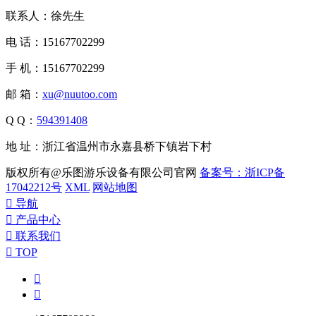
联系人：徐先生
电 话：15167702299
手 机：15167702299
邮 箱：
xu@nuutoo.com
Q Q：
594391408
地 址：浙江省温州市永嘉县桥下镇岩下村
版权所有@乐图游乐设备有限公司官网
备案号：浙ICP备
17042212号
XML
网站地图

导航

产品中心

联系我们

TOP

