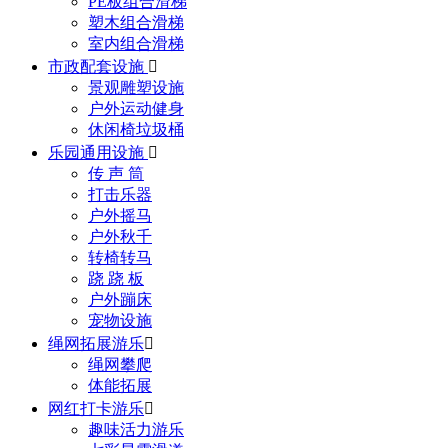
PE板组合滑梯
塑木组合滑梯
室内组合滑梯
市政配套设施

景观雕塑设施
户外运动健身
休闲椅垃圾桶
乐园通用设施

传 声 筒
打击乐器
户外摇马
户外秋千
转椅转马
跷 跷 板
户外蹦床
宠物设施
绳网拓展游乐

绳网攀爬
体能拓展
网红打卡游乐

趣味活力游乐