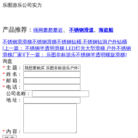
乐图游乐公司实力
产品推荐：
、
绳网攀爬攀岩
不锈钢滑道
、
海盗船
不锈钢滑滑梯
不锈钢滑梯
不锈钢钻桶
不锈钢钻洞
户外钻桶
[上一篇： 不锈钢半透明滑梯 LED灯光大型滑梯 户外不锈钢
滑梯厂家]
[下一篇： 乐图非标游乐不锈钢半透明螺旋滑梯]
询盘
*
主 题：
*
姓 名：
*
邮 箱：
*
电 话：
*
公司名称：
*
地 址：
*
内 容：