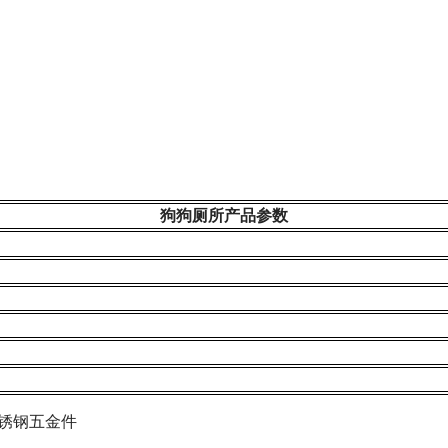
狗狗厕所
产品参数
锈钢五金件