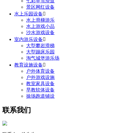
七彩旱雪滑道
景区网红设备
水上乐园设备

水上滑梯游乐
水上游戏小品
沙水游戏设备
室内游乐设备

大型攀岩滑梯
大型蹦床乐园
淘气城堡游乐场
教育设施设备

户外体育设备
户外游戏设施
教室家具设备
早教软体设备
操场跑道铺设
联系我们