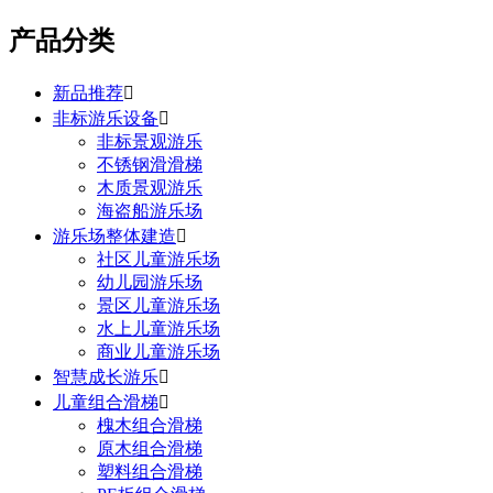
产品分类
新品推荐

非标游乐设备

非标景观游乐
不锈钢滑滑梯
木质景观游乐
海盗船游乐场
游乐场整体建造

社区儿童游乐场
幼儿园游乐场
景区儿童游乐场
水上儿童游乐场
商业儿童游乐场
智慧成长游乐

儿童组合滑梯

槐木组合滑梯
原木组合滑梯
塑料组合滑梯