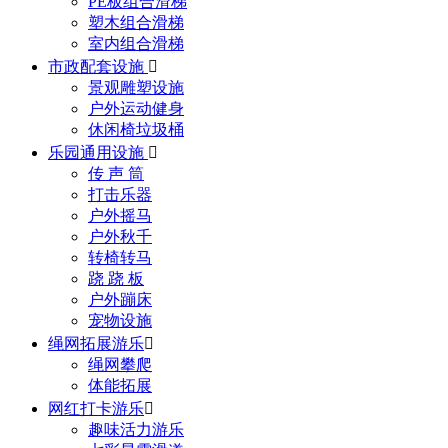
PE板组合滑梯
塑木组合滑梯
室内组合滑梯
市政配套设施

景观雕塑设施
户外运动健身
休闲椅垃圾桶
乐园通用设施

传 声 筒
打击乐器
户外摇马
户外秋千
转椅转马
跷 跷 板
户外蹦床
宠物设施
绳网拓展游乐

绳网攀爬
体能拓展
网红打卡游乐

趣味活力游乐