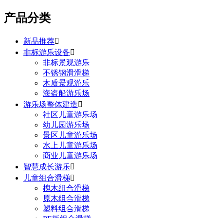
产品分类
新品推荐

非标游乐设备

非标景观游乐
不锈钢滑滑梯
木质景观游乐
海盗船游乐场
游乐场整体建造

社区儿童游乐场
幼儿园游乐场
景区儿童游乐场
水上儿童游乐场
商业儿童游乐场
智慧成长游乐

儿童组合滑梯

槐木组合滑梯
原木组合滑梯
塑料组合滑梯