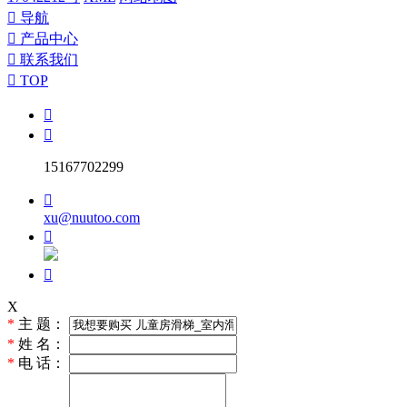

导航

产品中心

联系我们

TOP


15167702299

xu@nuutoo.com


X
*
主 题：
*
姓 名：
*
电 话：