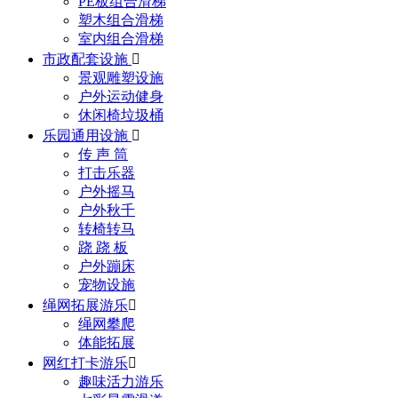
PE板组合滑梯
塑木组合滑梯
室内组合滑梯
市政配套设施

景观雕塑设施
户外运动健身
休闲椅垃圾桶
乐园通用设施

传 声 筒
打击乐器
户外摇马
户外秋千
转椅转马
跷 跷 板
户外蹦床
宠物设施
绳网拓展游乐

绳网攀爬
体能拓展
网红打卡游乐

趣味活力游乐