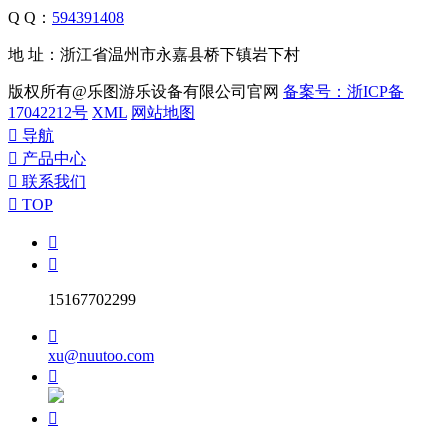
Q Q：
594391408
地 址：浙江省温州市永嘉县桥下镇岩下村
版权所有@乐图游乐设备有限公司官网
备案号：浙ICP备
17042212号
XML
网站地图

导航

产品中心

联系我们

TOP


15167702299

xu@nuutoo.com

