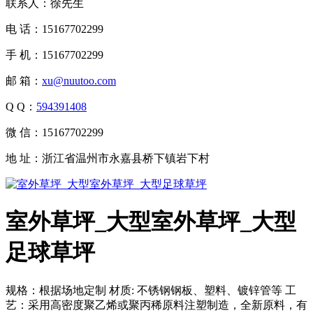
联系人：徐先生
电 话：15167702299
手 机：15167702299
邮 箱：
xu@nuutoo.com
Q Q：
594391408
微 信：15167702299
地 址：浙江省温州市永嘉县桥下镇岩下村
室外草坪_大型室外草坪_大型
足球草坪
规格：根据场地定制 材质: 不锈钢钢板、塑料、镀锌管等 工
艺：采用高密度聚乙烯或聚丙稀原料注塑制造，全新原料，有