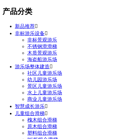
产品分类
新品推荐

非标游乐设备

非标景观游乐
不锈钢滑滑梯
木质景观游乐
海盗船游乐场
游乐场整体建造

社区儿童游乐场
幼儿园游乐场
景区儿童游乐场
水上儿童游乐场
商业儿童游乐场
智慧成长游乐

儿童组合滑梯

槐木组合滑梯
原木组合滑梯
塑料组合滑梯