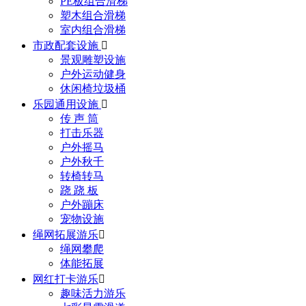
PE板组合滑梯
塑木组合滑梯
室内组合滑梯
市政配套设施

景观雕塑设施
户外运动健身
休闲椅垃圾桶
乐园通用设施

传 声 筒
打击乐器
户外摇马
户外秋千
转椅转马
跷 跷 板
户外蹦床
宠物设施
绳网拓展游乐

绳网攀爬
体能拓展
网红打卡游乐

趣味活力游乐