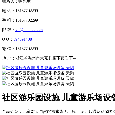
联系人：徐先生
电 话：15167702299
手 机：15167702299
邮 箱：
xu@nuutoo.com
Q Q：
594391408
微 信：15167702299
地 址：浙江省温州市永嘉县桥下镇岩下村
社区游乐园设施 儿童游乐场设备
产品介绍：儿童对大自然的探索永无止境，设计师通从动物界创造