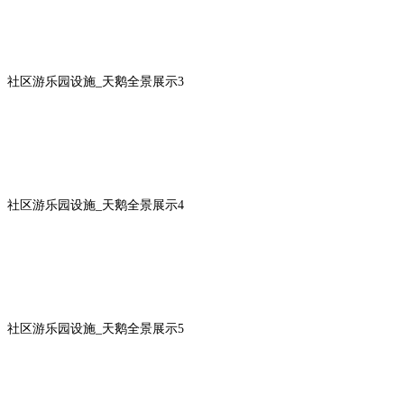
社区游乐园设施_天鹅全景展示3
社区游乐园设施_天鹅全景展示4
社区游乐园设施_天鹅全景展示5