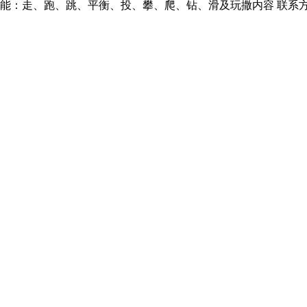
能：走、跑、跳、平衡、投、攀、爬、钻、滑及玩撒内容 联系方式：1