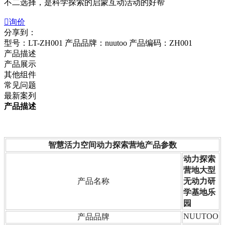
不二选择，是科学探索的启蒙互动活动的好帮

询价
分享到：
型号：LT-ZH001
产品品牌：nuutoo
产品编码：ZH001
产品描述
产品展示
其他组件
常见问题
最新案列
产品描述
智慧活力空间动力探索营地产品参数
动力探索
营地
大型
产品名称
无动力研
学基地乐
园
NUUTOO
产品品牌