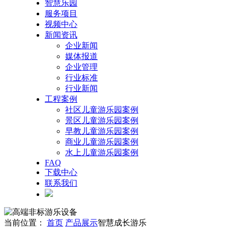
智慧乐园
服务项目
视频中心
新闻资讯
企业新闻
媒体报道
企业管理
行业标准
行业新闻
工程案例
社区儿童游乐园案例
景区儿童游乐园案例
早教儿童游乐园案例
商业儿童游乐园案例
水上儿童游乐园案例
FAQ
下载中心
联系我们
当前位置：
首页
产品展示
智慧成长游乐