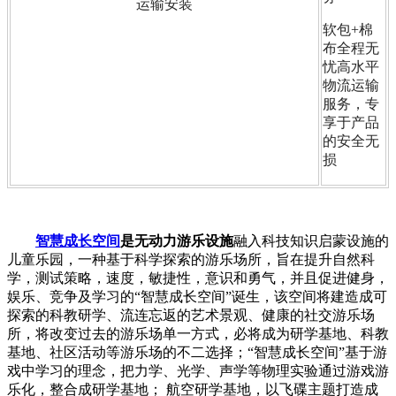
运输安装
软包+棉
布全程无
忧高水平
物流运输
服务，专
享于产品
的安全无
损
智慧成长空间
是无动力游乐设施
融入科技知识启蒙设施的
儿童乐园，一种基于科学探索的游乐场所，旨在提升自然科
学，测试策略，速度，敏捷性，意识和勇气，并且促进健身，
娱乐、竞争及学习的“智慧成长空间”诞生，该空间将建造成可
探索的科教研学、流连忘返的艺术景观、健康的社交游乐场
所，将改变过去的游乐场单一方式，必将成为研学基地、科教
基地、社区活动等游乐场的不二选择；“智慧成长空间”基于游
戏中学习的理念，把力学、光学、声学等物理实验通过游戏游
乐化，整合成研学基地； 航空研学基地，以飞碟主题打造成