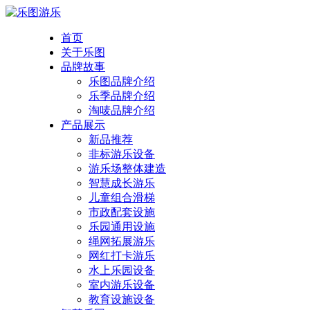
首页
关于乐图
品牌故事
乐图品牌介绍
乐季品牌介绍
淘唛品牌介绍
产品展示
新品推荐
非标游乐设备
游乐场整体建造
智慧成长游乐
儿童组合滑梯
市政配套设施
乐园通用设施
绳网拓展游乐
网红打卡游乐
水上乐园设备
室内游乐设备
教育设施设备