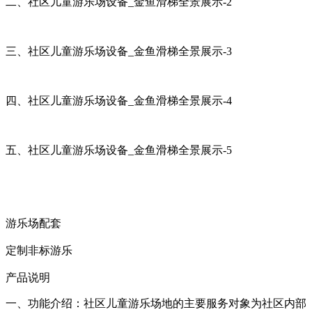
二、
社区儿童游乐场设备
_
金鱼滑梯全景展示
-2
三、
社区儿童游乐场设备
_
金鱼滑梯全景展示
-3
四、
社区儿童游乐场设备
_
金鱼滑梯全景展示
-4
五、
社区儿童游乐场设备
_
金鱼滑梯全景展示
-5
游乐场配套
定制非标游乐
产品说明
一、功能介绍：社区儿童游乐场地的主要服务对象为社区内部