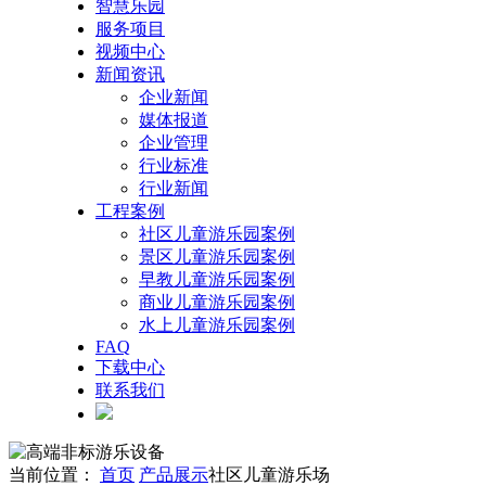
智慧乐园
服务项目
视频中心
新闻资讯
企业新闻
媒体报道
企业管理
行业标准
行业新闻
工程案例
社区儿童游乐园案例
景区儿童游乐园案例
早教儿童游乐园案例
商业儿童游乐园案例
水上儿童游乐园案例
FAQ
下载中心
联系我们
当前位置：
首页
产品展示
社区儿童游乐场