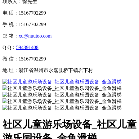
联系人：徐先生
电 话：15167702299
手 机：15167702299
邮 箱：
xu@nuutoo.com
Q Q：
594391408
微 信：15167702299
地 址：浙江省温州市永嘉县桥下镇岩下村
社区儿童游乐场设备_社区儿童
游乐园设备_金鱼滑梯