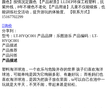
颜色】按情况定颜色 【产品材质】LLDEP环保工程塑料，抗
紫外线，8年不褪色不老化 【产品用途】儿童不仅能锻炼，也
能训练社交活动，提升游玩的体验度。 【联系方式】
15167702299

询价
分享到：
型号：LT-HYQC001
产品品牌：乐图游乐
产品编码：LT-
HYQC001
产品描述
产品推荐
产品问答
产品描述
塑料海洋球池，一个欢乐与危险并存的世界
孩子们喜欢海洋
球池，可能单纯是因为它绚丽多彩、有趣好玩；
而爸妈们也
喜欢海洋球池，是因为把孩子放在里面，
ta
可以自己在池中一
玩就是大半天，不哭不闹，带起来甚是轻松。