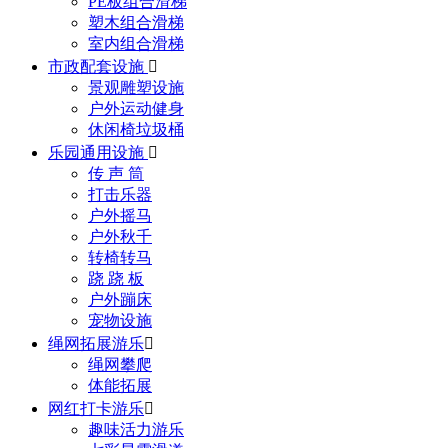
PE板组合滑梯
塑木组合滑梯
室内组合滑梯
市政配套设施

景观雕塑设施
户外运动健身
休闲椅垃圾桶
乐园通用设施

传 声 筒
打击乐器
户外摇马
户外秋千
转椅转马
跷 跷 板
户外蹦床
宠物设施
绳网拓展游乐

绳网攀爬
体能拓展
网红打卡游乐

趣味活力游乐