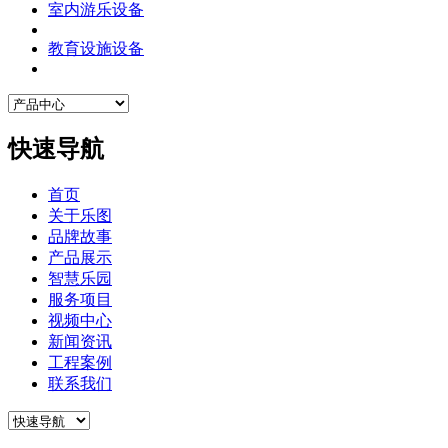
室内游乐设备
教育设施设备
快速导航
首页
关于乐图
品牌故事
产品展示
智慧乐园
服务项目
视频中心
新闻资讯
工程案例
联系我们