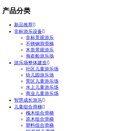
产品分类
新品推荐

非标游乐设备

非标景观游乐
不锈钢滑滑梯
木质景观游乐
海盗船游乐场
游乐场整体建造

社区儿童游乐场
幼儿园游乐场
景区儿童游乐场
水上儿童游乐场
商业儿童游乐场
智慧成长游乐

儿童组合滑梯

槐木组合滑梯
原木组合滑梯
塑料组合滑梯