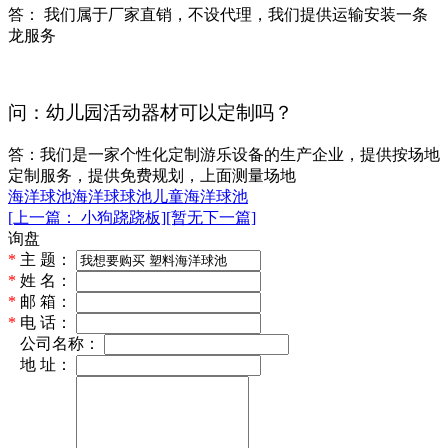
答： 我们属于厂家直销，不设代理，我们提供运输安装一条
龙服务
问：幼儿园活动器材可以定制吗？
答：我们是一家个性化定制游乐设备的生产企业，提供按场地
定制服务，提供免费规划，上面测量场地
海洋球池
海洋球球池
儿童海洋球池
[上一篇： 小狗跷跷板]
[暂无下一篇]
询盘
*
主 题：
*
姓 名：
*
邮 箱：
*
电 话：
*
公司名称：
*
地 址：