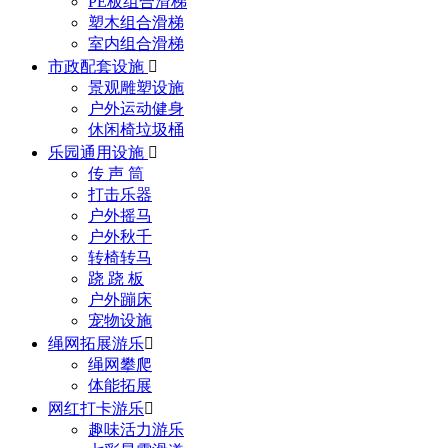
PE板组合滑梯
塑木组合滑梯
室内组合滑梯
市政配套设施

景观雕塑设施
户外运动健身
休闲椅垃圾桶
乐园通用设施

传 声 筒
打击乐器
户外摇马
户外秋千
转椅转马
跷 跷 板
户外蹦床
宠物设施
绳网拓展游乐

绳网攀爬
体能拓展
网红打卡游乐

趣味活力游乐