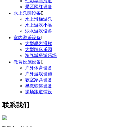
七彩旱雪滑道
景区网红设备
水上乐园设备

水上滑梯游乐
水上游戏小品
沙水游戏设备
室内游乐设备

大型攀岩滑梯
大型蹦床乐园
淘气城堡游乐场
教育设施设备

户外体育设备
户外游戏设施
教室家具设备
早教软体设备
操场跑道铺设
联系我们