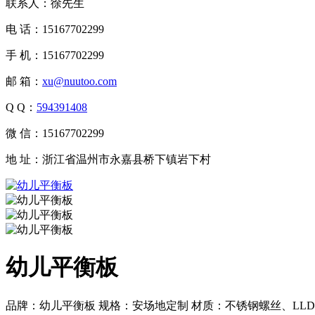
联系人：徐先生
电 话：15167702299
手 机：15167702299
邮 箱：
xu@nuutoo.com
Q Q：
594391408
微 信：15167702299
地 址：浙江省温州市永嘉县桥下镇岩下村
幼儿平衡板
品牌：幼儿平衡板 规格：安场地定制 材质：不锈钢螺丝、LLDE