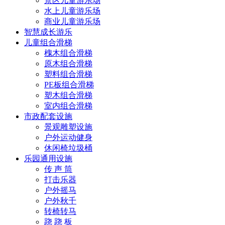
景区儿童游乐场
水上儿童游乐场
商业儿童游乐场
智慧成长游乐
儿童组合滑梯
槐木组合滑梯
原木组合滑梯
塑料组合滑梯
PE板组合滑梯
塑木组合滑梯
室内组合滑梯
市政配套设施
景观雕塑设施
户外运动健身
休闲椅垃圾桶
乐园通用设施
传 声 筒
打击乐器
户外摇马
户外秋千
转椅转马
跷 跷 板