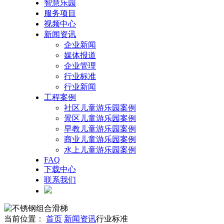
智慧乐园
服务项目
视频中心
新闻资讯
企业新闻
媒体报道
企业管理
行业标准
行业新闻
工程案例
社区儿童游乐园案例
景区儿童游乐园案例
早教儿童游乐园案例
商业儿童游乐园案例
水上儿童游乐园案例
FAQ
下载中心
联系我们
当前位置：
首页
新闻资讯
行业标准