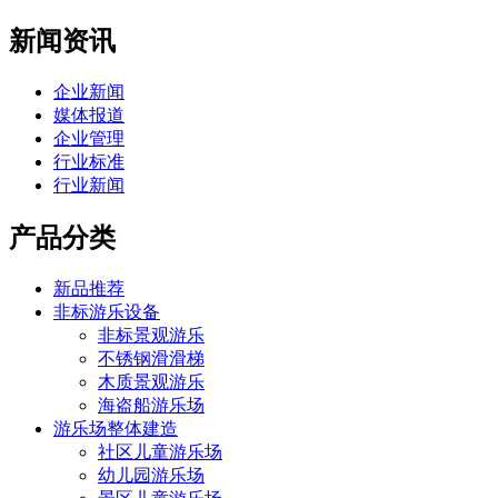
新闻资讯
企业新闻
媒体报道
企业管理
行业标准
行业新闻
产品分类
新品推荐
非标游乐设备
非标景观游乐
不锈钢滑滑梯
木质景观游乐
海盗船游乐场
游乐场整体建造
社区儿童游乐场
幼儿园游乐场