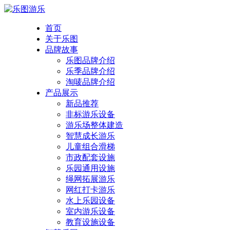
首页
关于乐图
品牌故事
乐图品牌介绍
乐季品牌介绍
淘唛品牌介绍
产品展示
新品推荐
非标游乐设备
游乐场整体建造
智慧成长游乐
儿童组合滑梯
市政配套设施
乐园通用设施
绳网拓展游乐
网红打卡游乐
水上乐园设备
室内游乐设备
教育设施设备