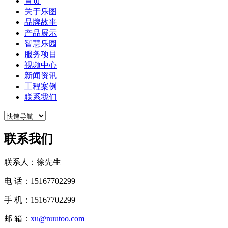
首页
关于乐图
品牌故事
产品展示
智慧乐园
服务项目
视频中心
新闻资讯
工程案例
联系我们
联系我们
联系人：徐先生
电 话：15167702299
手 机：15167702299
邮 箱：
xu@nuutoo.com