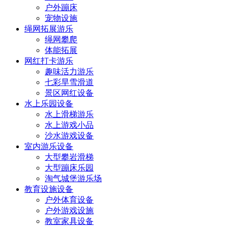
户外蹦床
宠物设施
绳网拓展游乐
绳网攀爬
体能拓展
网红打卡游乐
趣味活力游乐
七彩旱雪滑道
景区网红设备
水上乐园设备
水上滑梯游乐
水上游戏小品
沙水游戏设备
室内游乐设备
大型攀岩滑梯
大型蹦床乐园
淘气城堡游乐场
教育设施设备
户外体育设备
户外游戏设施
教室家具设备