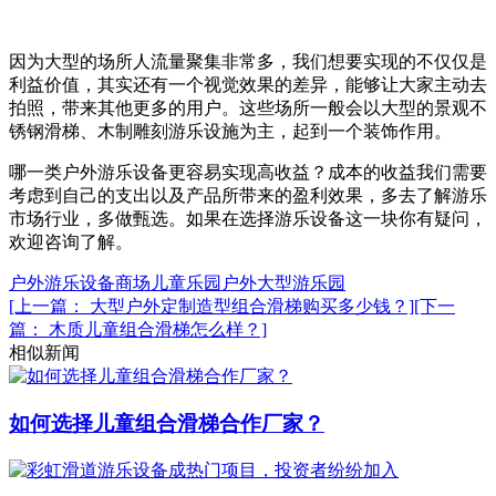
因为大型的场所人流量聚集非常多，我们想要实现的不仅仅是
利益价值，其实还有一个视觉效果的差异，能够让大家主动去
拍照，带来其他更多的用户。这些场所一般会以大型的景观不
锈钢滑梯、木制雕刻游乐设施为主，起到一个装饰作用。
哪一类户外游乐设备更容易实现高收益？成本的收益我们需要
考虑到自己的支出以及产品所带来的盈利效果，多去了解游乐
市场行业，多做甄选。如果在选择游乐设备这一块你有疑问，
欢迎咨询了解。
户外游乐设备
商场儿童乐园
户外大型游乐园
[上一篇： 大型户外定制造型组合滑梯购买多少钱？]
[下一
篇： 木质儿童组合滑梯怎么样？]
相似新闻
如何选择儿童组合滑梯合作厂家？