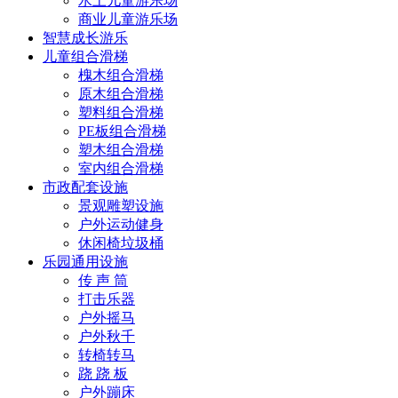
水上儿童游乐场
商业儿童游乐场
智慧成长游乐
儿童组合滑梯
槐木组合滑梯
原木组合滑梯
塑料组合滑梯
PE板组合滑梯
塑木组合滑梯
室内组合滑梯
市政配套设施
景观雕塑设施
户外运动健身
休闲椅垃圾桶
乐园通用设施
传 声 筒
打击乐器
户外摇马
户外秋千
转椅转马
跷 跷 板
户外蹦床