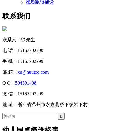
操场跑道铺设
联系我们
联系人：徐先生
电 话：15167702299
手 机：15167702299
邮 箱：
xu@nuutoo.com
Q Q：
594391408
微 信：15167702299
地 址：浙江省温州市永嘉县桥下镇岩下村

幼儿园桌椅价格表