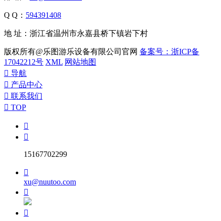
Q Q：
594391408
地 址：浙江省温州市永嘉县桥下镇岩下村
版权所有@乐图游乐设备有限公司官网
备案号：浙ICP备
17042212号
XML
网站地图

导航

产品中心

联系我们

TOP


15167702299

xu@nuutoo.com

