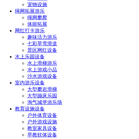
宠物设施
绳网拓展游乐
绳网攀爬
体能拓展
网红打卡游乐
趣味活力游乐
七彩旱雪滑道
景区网红设备
水上乐园设备
水上滑梯游乐
水上游戏小品
沙水游戏设备
室内游乐设备
大型攀岩滑梯
大型蹦床乐园
淘气城堡游乐场
教育设施设备
户外体育设备
户外游戏设施
教室家具设备
早教软体设备