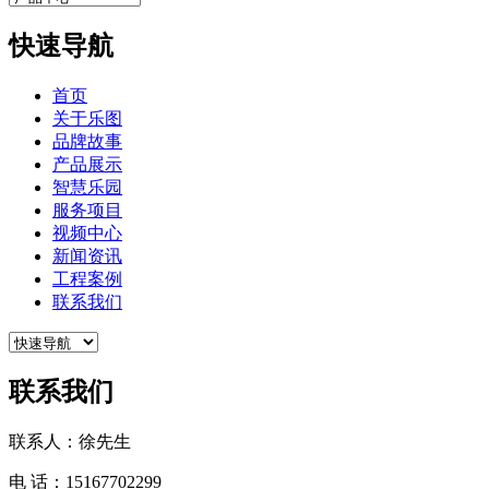
快速导航
首页
关于乐图
品牌故事
产品展示
智慧乐园
服务项目
视频中心
新闻资讯
工程案例
联系我们
联系我们
联系人：徐先生
电 话：15167702299