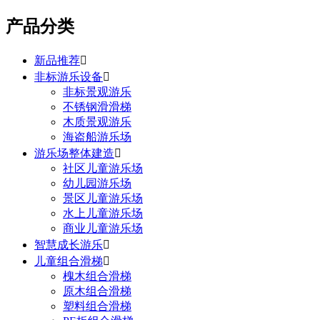
产品分类
新品推荐

非标游乐设备

非标景观游乐
不锈钢滑滑梯
木质景观游乐
海盗船游乐场
游乐场整体建造

社区儿童游乐场
幼儿园游乐场
景区儿童游乐场
水上儿童游乐场
商业儿童游乐场
智慧成长游乐

儿童组合滑梯

槐木组合滑梯
原木组合滑梯
塑料组合滑梯