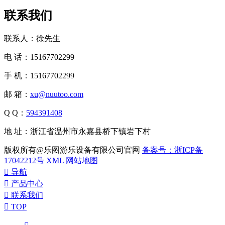
联系我们
联系人：徐先生
电 话：15167702299
手 机：15167702299
邮 箱：
xu@nuutoo.com
Q Q：
594391408
地 址：浙江省温州市永嘉县桥下镇岩下村
版权所有@乐图游乐设备有限公司官网
备案号：浙ICP备
17042212号
XML
网站地图

导航

产品中心

联系我们

TOP