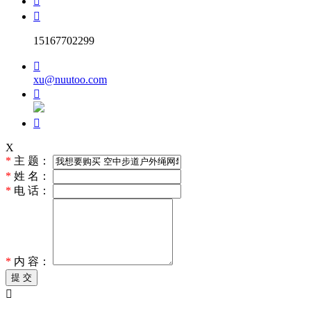


15167702299

xu@nuutoo.com


X
*
主 题：
*
姓 名：
*
电 话：
*
内 容：
提 交
