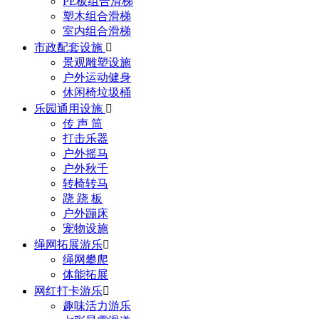
PE板组合滑梯
塑木组合滑梯
室内组合滑梯
市政配套设施

景观雕塑设施
户外运动健身
休闲椅垃圾桶
乐园通用设施

传 声 筒
打击乐器
户外摇马
户外秋千
转椅转马
跷 跷 板
户外蹦床
宠物设施
绳网拓展游乐

绳网攀爬
体能拓展
网红打卡游乐

趣味活力游乐