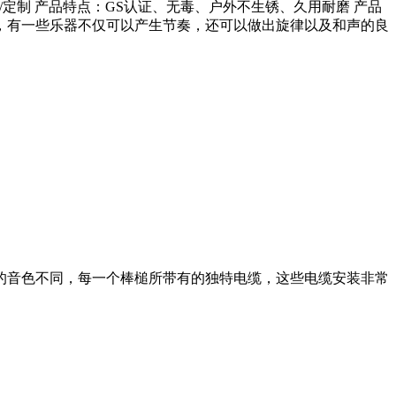
随机/定制 产品特点：GS认证、无毒、户外不生锈、久用耐磨 产品
，有一些乐器不仅可以产生节奏，还可以做出旋律以及和声的良
的音色不同，每一个棒槌所带有的独特电缆，这些电缆安装非常