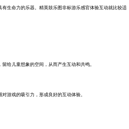
具有生命力的乐器。精英鼓乐图非标游乐感官体验互动就比较适
，留给儿童想象的空间，从而产生互动和共鸣。
强对游戏的吸引力，形成良好的互动体验。