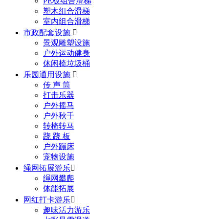
PE板组合滑梯
塑木组合滑梯
室内组合滑梯
市政配套设施

景观雕塑设施
户外运动健身
休闲椅垃圾桶
乐园通用设施

传 声 筒
打击乐器
户外摇马
户外秋千
转椅转马
跷 跷 板
户外蹦床
宠物设施
绳网拓展游乐

绳网攀爬
体能拓展
网红打卡游乐

趣味活力游乐