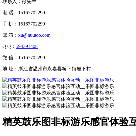
联系人：徐先生
电 话：15167702299
手 机：15167702299
邮 箱：
xu@nuutoo.com
Q Q：
594391408
微 信：15167702299
地 址：浙江省温州市永嘉县桥下镇岩下村
精英鼓乐图非标游乐感官体验互