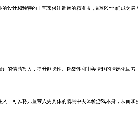
业的设计和独特的工艺来保证调音的精准度，能够让他们成为最
设计的情感投入，提升趣味性、挑战性和审美情趣的情感化因素
注入，可以将儿童带入更具体的情境中去体验游戏本身，从而加