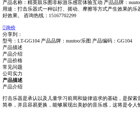
产品名称：精英鼓乐图非标游乐感官体验互动 产品品牌：nuutoo
用途：打击乐器式一种以打、摇动、摩擦等方式产生效果的乐
好效果。 咨询热线：15167702299

询价
分享到：
型号：LT-GG104
产品品牌：nuutoo/乐图
产品编码：GG104
产品描述
产品介绍
产品价格
常见问题
公司实力
产品描述
产品介绍
打击乐器是承认以及儿童学习前周和旋律追求的基础，是探索
简单，并且容易更换，能够展现出美妙的音乐感，这将是令人