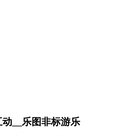
动__乐图非标游乐