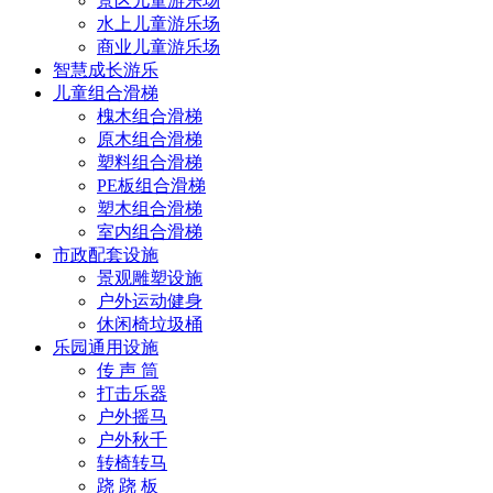
景区儿童游乐场
水上儿童游乐场
商业儿童游乐场
智慧成长游乐
儿童组合滑梯
槐木组合滑梯
原木组合滑梯
塑料组合滑梯
PE板组合滑梯
塑木组合滑梯
室内组合滑梯
市政配套设施
景观雕塑设施
户外运动健身
休闲椅垃圾桶
乐园通用设施
传 声 筒
打击乐器
户外摇马
户外秋千
转椅转马
跷 跷 板