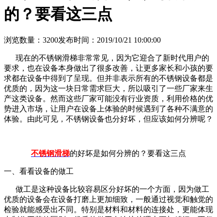
的？要看这三点
浏览数量：3200
发布时间：2019/10/21 10:00:00
现在的不锈钢滑梯非常常见，因为它迎合了新时代用户的
要求，也在设备本身做出了很多改善，让更多家长和小孩的要
求都在设备中得到了呈现。但并非表示所有的不锈钢设备都是
优质的，因为这一块日常需求巨大，所以吸引了一些厂家来生
产这类设备。然而这些厂家可能没有行业资质，利用价格的优
势进入市场，让用户在设备上体验的时候遇到了各种不满意的
体验。由此可见，不锈钢设备也分好坏，但应该如何分辨呢？
不锈钢滑梯
的好坏是如何分辨的？要看这三点
一、看看设备的做工
做工是这种设备比较容易区分好坏的一个方面，因为做工
优质的设备会在设备打磨上更加细致，一般通过视觉和触觉的
检验就能感受出不同。特别是材料和材料的连接处，更能体现