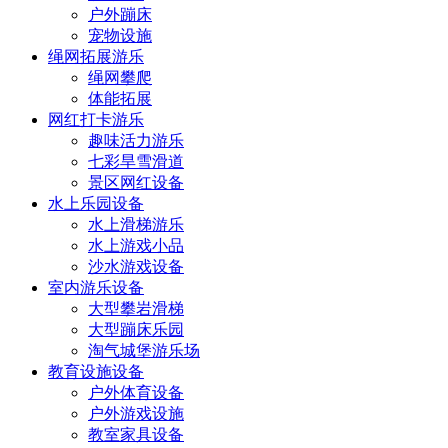
户外蹦床
宠物设施
绳网拓展游乐
绳网攀爬
体能拓展
网红打卡游乐
趣味活力游乐
七彩旱雪滑道
景区网红设备
水上乐园设备
水上滑梯游乐
水上游戏小品
沙水游戏设备
室内游乐设备
大型攀岩滑梯
大型蹦床乐园
淘气城堡游乐场
教育设施设备
户外体育设备
户外游戏设施
教室家具设备