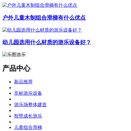
户外儿童木制组合滑梯有什么优点
幼儿园选用什么材质的游乐设备好？
产品中心
新品推荐
非标游乐设备
游乐场整体建造
智慧成长游乐
儿童组合滑梯