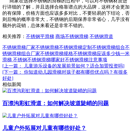
商家在选择不锈钢的滑梯的过程中，可以对不锈钢材质进
行详细的了解，并且选择合格靠谱点的大品牌，这样才会更加
的有保障，价格方面也应该多多对比，不要轻易的下结论，否
则后悔的概率非常大，不锈钢的后期保养非常省心，几乎没有
额外的花销，总体来看还是非常不错的。
相关推荐：
不锈钢平滑梯
商场不锈钢滑梯
不锈钢滑道
不锈钢滑梯厂家
不锈钢滑梯
不锈钢滑梯定制
不锈钢滑梯组合
不
锈钢滑梯组合厂家
不锈钢滑梯规格
不锈钢滑梯应该多少钱一米
滑梯 不锈钢
不锈钢滑梯哪家好
不锈钢滑梯注意事项
[上一篇： 儿童游乐设备的发展前景如何？适合加盟投资吗]
[下一篇： 你知道幼儿园滑梯对孩子都有哪些优点吗？有很多
好处]
相似新闻
百漈沟彩虹滑道：如何解决坡道陡峭的问题
儿童户外拓展对儿童有哪些好处？