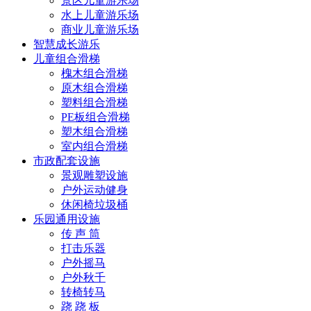
景区儿童游乐场
水上儿童游乐场
商业儿童游乐场
智慧成长游乐
儿童组合滑梯
槐木组合滑梯
原木组合滑梯
塑料组合滑梯
PE板组合滑梯
塑木组合滑梯
室内组合滑梯
市政配套设施
景观雕塑设施
户外运动健身
休闲椅垃圾桶
乐园通用设施
传 声 筒
打击乐器
户外摇马
户外秋千
转椅转马
跷 跷 板