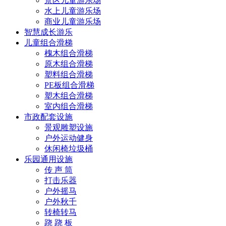
景区儿童游乐场
水上儿童游乐场
商业儿童游乐场
智慧成长游乐
儿童组合滑梯
槐木组合滑梯
原木组合滑梯
塑料组合滑梯
PE板组合滑梯
塑木组合滑梯
室内组合滑梯
市政配套设施
景观雕塑设施
户外运动健身
休闲椅垃圾桶
乐园通用设施
传 声 筒
打击乐器
户外摇马
户外秋千
转椅转马
跷 跷 板