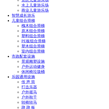
景区儿童游乐场
水上儿童游乐场
商业儿童游乐场
智慧成长游乐
儿童组合滑梯
槐木组合滑梯
原木组合滑梯
塑料组合滑梯
PE板组合滑梯
塑木组合滑梯
室内组合滑梯
市政配套设施
景观雕塑设施
户外运动健身
休闲椅垃圾桶
乐园通用设施
传 声 筒
打击乐器
户外摇马
户外秋千
转椅转马
跷 跷 板