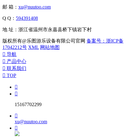
邮 箱：
xu@nuutoo.com
Q Q：
594391408
地 址：浙江省温州市永嘉县桥下镇岩下村
版权所有@乐图游乐设备有限公司官网
备案号：浙ICP备
17042212号
XML
网站地图

导航

产品中心

联系我们

TOP


15167702299

xu@nuutoo.com
