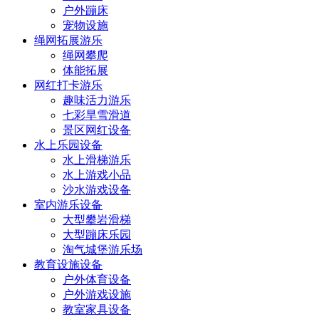
户外蹦床
宠物设施
绳网拓展游乐
绳网攀爬
体能拓展
网红打卡游乐
趣味活力游乐
七彩旱雪滑道
景区网红设备
水上乐园设备
水上滑梯游乐
水上游戏小品
沙水游戏设备
室内游乐设备
大型攀岩滑梯
大型蹦床乐园
淘气城堡游乐场
教育设施设备
户外体育设备
户外游戏设施
教室家具设备