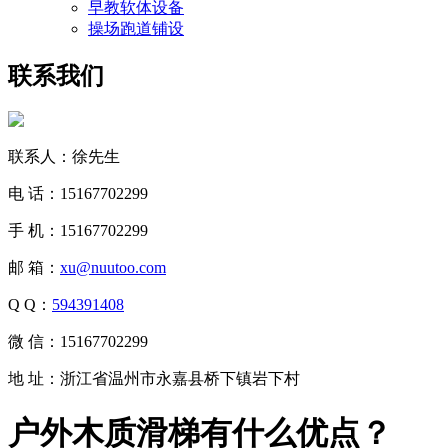
早教软体设备
操场跑道铺设
联系我们
联系人：徐先生
电 话：15167702299
手 机：15167702299
邮 箱：
xu@nuutoo.com
Q Q：
594391408
微 信：15167702299
地 址：浙江省温州市永嘉县桥下镇岩下村
户外木质滑梯有什么优点？