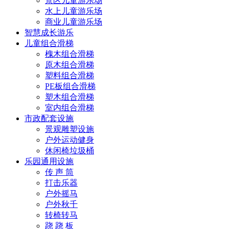
景区儿童游乐场
水上儿童游乐场
商业儿童游乐场
智慧成长游乐
儿童组合滑梯
槐木组合滑梯
原木组合滑梯
塑料组合滑梯
PE板组合滑梯
塑木组合滑梯
室内组合滑梯
市政配套设施
景观雕塑设施
户外运动健身
休闲椅垃圾桶
乐园通用设施
传 声 筒
打击乐器
户外摇马
户外秋千
转椅转马
跷 跷 板