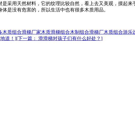
是采用天然材料，它的纹理比较自然，看上去又美观，摸起来
身体是没有危害的，所以生活中也有很多木质用品。
备
木质组合滑梯厂家
木质滑梯组合
木制组合滑梯厂
木质组合游乐
地道！]
[下一篇： 滑滑梯对孩子们有什么好处？]