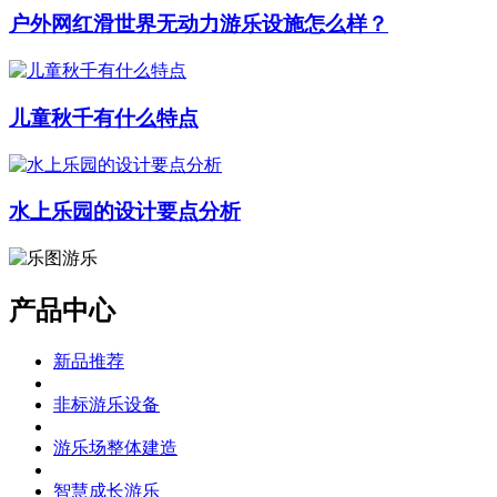
户外网红滑世界无动力游乐设施怎么样？
儿童秋千有什么特点
水上乐园的设计要点分析
产品中心
新品推荐
非标游乐设备
游乐场整体建造
智慧成长游乐