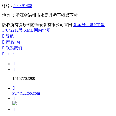
Q Q：
594391408
地 址：浙江省温州市永嘉县桥下镇岩下村
版权所有@乐图游乐设备有限公司官网
备案号：浙ICP备
17042212号
XML
网站地图

导航

产品中心

联系我们

TOP


15167702299

xu@nuutoo.com

