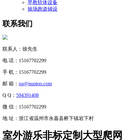
早教软体设备
操场跑道铺设
联系我们
联系人：徐先生
电 话：15167702299
手 机：15167702299
邮 箱：
xu@nuutoo.com
Q Q：
594391408
微 信：15167702299
地 址：浙江省温州市永嘉县桥下镇岩下村
室外游乐非标定制大型爬网