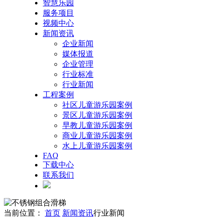
智慧乐园
服务项目
视频中心
新闻资讯
企业新闻
媒体报道
企业管理
行业标准
行业新闻
工程案例
社区儿童游乐园案例
景区儿童游乐园案例
早教儿童游乐园案例
商业儿童游乐园案例
水上儿童游乐园案例
FAQ
下载中心
联系我们
当前位置：
首页
新闻资讯
行业新闻