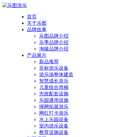
首页
关于乐图
品牌故事
乐图品牌介绍
乐季品牌介绍
淘唛品牌介绍
产品展示
新品推荐
非标游乐设备
游乐场整体建造
智慧成长游乐
儿童组合滑梯
市政配套设施
乐园通用设施
绳网拓展游乐
网红打卡游乐
水上乐园设备
室内游乐设备
教育设施设备