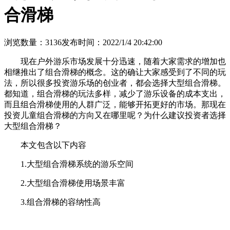
合滑梯
浏览数量：3136
发布时间：2022/1/4 20:42:00
现在户外游乐市场发展十分迅速，随着大家需求的增加也
相继推出了组合滑梯的概念。这的确让大家感受到了不同的玩
法，所以很多投资游乐场的创业者，都会选择大型组合滑梯。
都知道，组合滑梯的玩法多样，减少了游乐设备的成本支出，
而且组合滑梯使用的人群广泛，能够开拓更好的市场。那现在
投资儿童组合滑梯的方向又在哪里呢？为什么建议投资者选择
大型组合滑梯？
本文包含以下内容
1.大型组合滑梯系统的游乐空间
2.大型组合滑梯使用场景丰富
3.组合滑梯的容纳性高