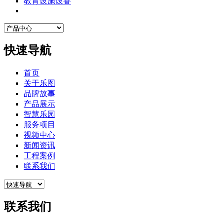
教育设施设备
快速导航
首页
关于乐图
品牌故事
产品展示
智慧乐园
服务项目
视频中心
新闻资讯
工程案例
联系我们
联系我们