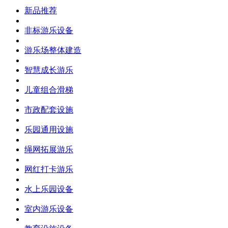
新品推荐
非标游乐设备
游乐场整体建造
智慧成长游乐
儿童组合滑梯
市政配套设施
乐园通用设施
绳网拓展游乐
网红打卡游乐
水上乐园设备
室内游乐设备