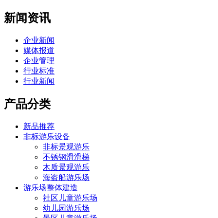
新闻资讯
企业新闻
媒体报道
企业管理
行业标准
行业新闻
产品分类
新品推荐
非标游乐设备
非标景观游乐
不锈钢滑滑梯
木质景观游乐
海盗船游乐场
游乐场整体建造
社区儿童游乐场
幼儿园游乐场