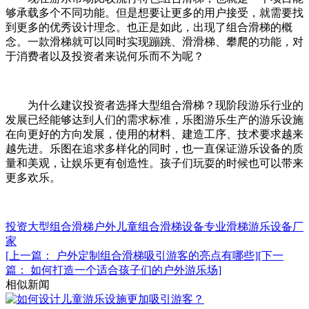
够承载多个不同功能。但是想要让更多的用户接受，就需要找
到更多的优秀设计理念。也正是如此，出现了组合滑梯的概
念。一款滑梯就可以同时实现蹦跳、滑滑梯、攀爬的功能，对
于消费者以及投资者来说何乐而不为呢？
为什么建议投资者选择大型组合滑梯？现阶段游乐行业的
发展已经能够达到人们的需求标准，乐图游乐生产的游乐设施
在向更好的方向发展，使用的材料、建造工序、技术要求越来
越先进。乐图在追求多样化的同时，也一直保证游乐设备的质
量和美观，让娱乐更有创造性。孩子们玩耍的时候也可以带来
更多欢乐。
投资大型组合滑梯
户外儿童组合滑梯设备
专业滑梯游乐设备厂
家
[上一篇： 户外定制组合滑梯吸引游客的亮点有哪些]
[下一
篇： 如何打造一个适合孩子们的户外游乐场]
相似新闻