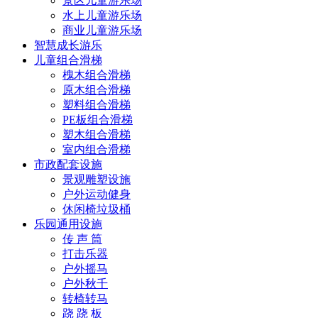
景区儿童游乐场
水上儿童游乐场
商业儿童游乐场
智慧成长游乐
儿童组合滑梯
槐木组合滑梯
原木组合滑梯
塑料组合滑梯
PE板组合滑梯
塑木组合滑梯
室内组合滑梯
市政配套设施
景观雕塑设施
户外运动健身
休闲椅垃圾桶
乐园通用设施
传 声 筒
打击乐器
户外摇马
户外秋千
转椅转马
跷 跷 板