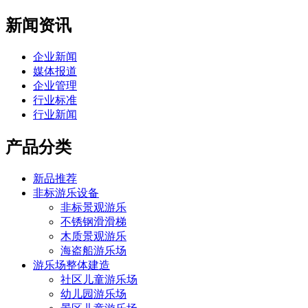
新闻资讯
企业新闻
媒体报道
企业管理
行业标准
行业新闻
产品分类
新品推荐
非标游乐设备
非标景观游乐
不锈钢滑滑梯
木质景观游乐
海盗船游乐场
游乐场整体建造
社区儿童游乐场
幼儿园游乐场