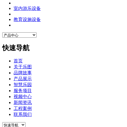
室内游乐设备
教育设施设备
快速导航
首页
关于乐图
品牌故事
产品展示
智慧乐园
服务项目
视频中心
新闻资讯
工程案例
联系我们