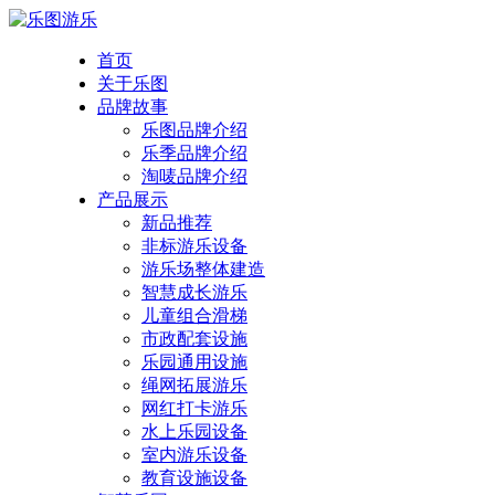
首页
关于乐图
品牌故事
乐图品牌介绍
乐季品牌介绍
淘唛品牌介绍
产品展示
新品推荐
非标游乐设备
游乐场整体建造
智慧成长游乐
儿童组合滑梯
市政配套设施
乐园通用设施
绳网拓展游乐
网红打卡游乐
水上乐园设备
室内游乐设备
教育设施设备