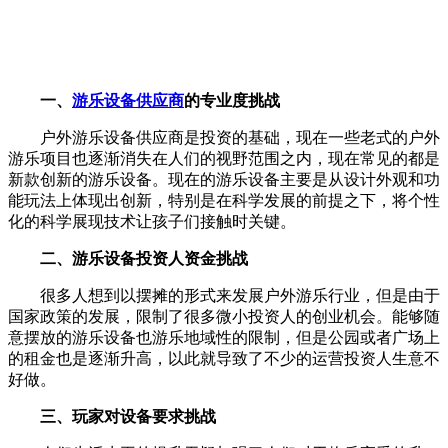
一、
游乐设备供应商
的专业度挑战
户外游乐设备供应商是投资的基础，现在一些老式的户外
游乐项目也逐渐消失在人们的视野范围之内，现在常见的都是
新款创新的游乐设备。现在的游乐设备主要是从设计外观和功
能玩法上体现出创新，特别是在科学发展的前提之下，将个性
化的科学展现技术让孩子们接触时关键。
二、游乐设备投资人资金挑战
很多人想到以摆摊的形式来发展户外游乐行业，但是由于
国家政策的发展，限制了很多微小投资人的创业机会。能够随
意摆放的游乐设备也游乐地域性的限制，但是公园或者广场上
的租金也是逐渐升高，以此就导致了不少的运营投资人生意不
好做。
三、玩家对设备要求挑战