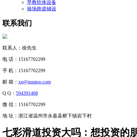
早教软体设备
操场跑道铺设
联系我们
联系人：徐先生
电 话：15167702299
手 机：15167702299
邮 箱：
xu@nuutoo.com
Q Q：
594391408
微 信：15167702299
地 址：浙江省温州市永嘉县桥下镇岩下村
七彩滑道投资大吗：想投资的