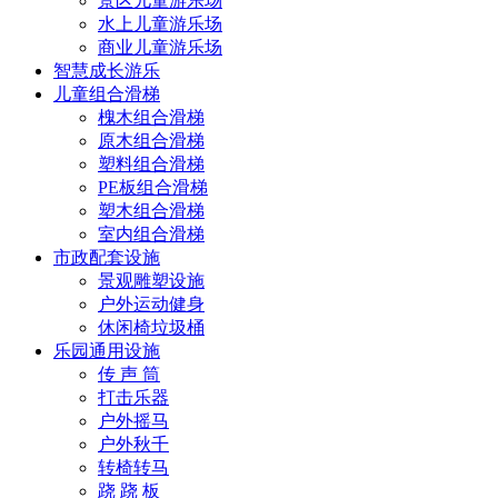
景区儿童游乐场
水上儿童游乐场
商业儿童游乐场
智慧成长游乐
儿童组合滑梯
槐木组合滑梯
原木组合滑梯
塑料组合滑梯
PE板组合滑梯
塑木组合滑梯
室内组合滑梯
市政配套设施
景观雕塑设施
户外运动健身
休闲椅垃圾桶
乐园通用设施
传 声 筒
打击乐器
户外摇马
户外秋千
转椅转马
跷 跷 板