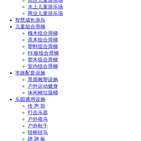
景区儿童游乐场
水上儿童游乐场
商业儿童游乐场
智慧成长游乐
儿童组合滑梯
槐木组合滑梯
原木组合滑梯
塑料组合滑梯
PE板组合滑梯
塑木组合滑梯
室内组合滑梯
市政配套设施
景观雕塑设施
户外运动健身
休闲椅垃圾桶
乐园通用设施
传 声 筒
打击乐器
户外摇马
户外秋千
转椅转马
跷 跷 板