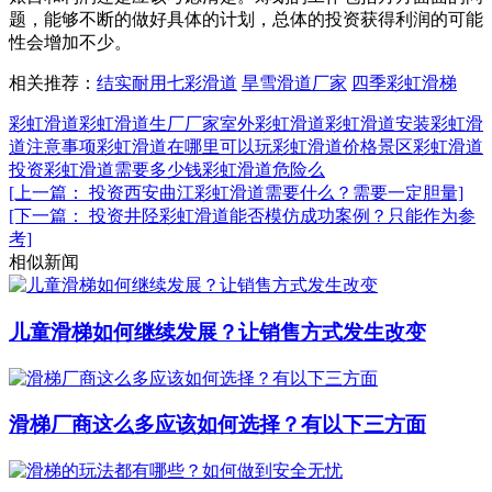
题，能够不断的做好具体的计划，总体的投资获得利润的可能
性会增加不少。
相关推荐：
结实耐用七彩滑道
旱雪滑道厂家
四季彩虹滑梯
彩虹滑道
彩虹滑道生厂厂家
室外彩虹滑道
彩虹滑道安装
彩虹滑
道注意事项
彩虹滑道在哪里可以玩
彩虹滑道价格
景区彩虹滑道
投资彩虹滑道需要多少钱
彩虹滑道危险么
[上一篇： 投资西安曲江彩虹滑道需要什么？需要一定胆量]
[下一篇： 投资井陉彩虹滑道能否模仿成功案例？只能作为参
考]
相似新闻
儿童滑梯如何继续发展？让销售方式发生改变
滑梯厂商这么多应该如何选择？有以下三方面