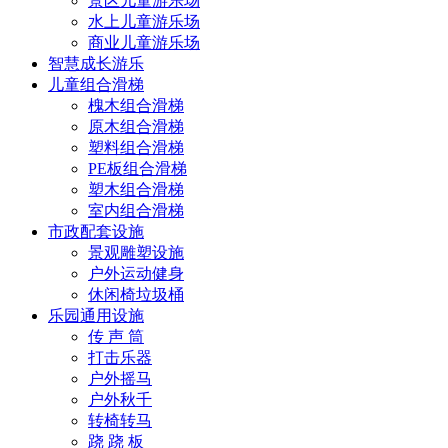
景区儿童游乐场
水上儿童游乐场
商业儿童游乐场
智慧成长游乐
儿童组合滑梯
槐木组合滑梯
原木组合滑梯
塑料组合滑梯
PE板组合滑梯
塑木组合滑梯
室内组合滑梯
市政配套设施
景观雕塑设施
户外运动健身
休闲椅垃圾桶
乐园通用设施
传 声 筒
打击乐器
户外摇马
户外秋千
转椅转马
跷 跷 板