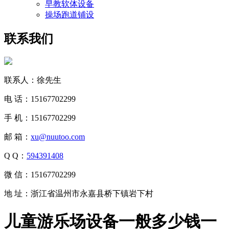
早教软体设备
操场跑道铺设
联系我们
联系人：徐先生
电 话：15167702299
手 机：15167702299
邮 箱：
xu@nuutoo.com
Q Q：
594391408
微 信：15167702299
地 址：浙江省温州市永嘉县桥下镇岩下村
儿童游乐场设备一般多少钱一