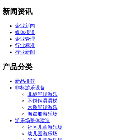
新闻资讯
企业新闻
媒体报道
企业管理
行业标准
行业新闻
产品分类
新品推荐
非标游乐设备
非标景观游乐
不锈钢滑滑梯
木质景观游乐
海盗船游乐场
游乐场整体建造
社区儿童游乐场
幼儿园游乐场