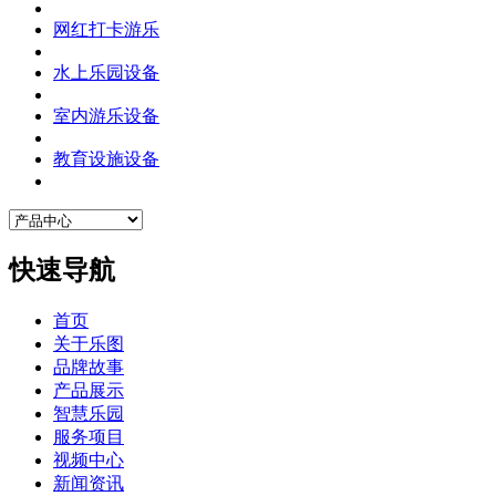
网红打卡游乐
水上乐园设备
室内游乐设备
教育设施设备
快速导航
首页
关于乐图
品牌故事
产品展示
智慧乐园
服务项目
视频中心
新闻资讯