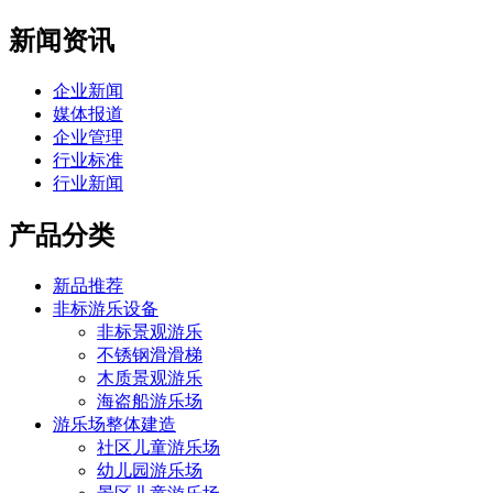
新闻资讯
企业新闻
媒体报道
企业管理
行业标准
行业新闻
产品分类
新品推荐
非标游乐设备
非标景观游乐
不锈钢滑滑梯
木质景观游乐
海盗船游乐场
游乐场整体建造
社区儿童游乐场
幼儿园游乐场