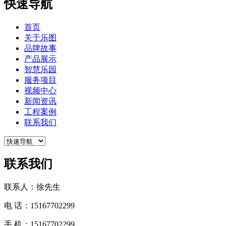
快速导航
首页
关于乐图
品牌故事
产品展示
智慧乐园
服务项目
视频中心
新闻资讯
工程案例
联系我们
联系我们
联系人：徐先生
电 话：15167702299
手 机：15167702299