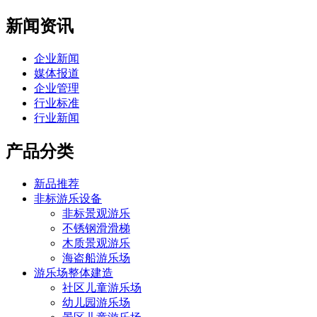
新闻资讯
企业新闻
媒体报道
企业管理
行业标准
行业新闻
产品分类
新品推荐
非标游乐设备
非标景观游乐
不锈钢滑滑梯
木质景观游乐
海盗船游乐场
游乐场整体建造
社区儿童游乐场
幼儿园游乐场