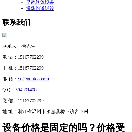
早教软体设备
操场跑道铺设
联系我们
联系人：徐先生
电 话：15167702299
手 机：15167702299
邮 箱：
xu@nuutoo.com
Q Q：
594391408
微 信：15167702299
地 址：浙江省温州市永嘉县桥下镇岩下村
设备价格是固定的吗？价格受