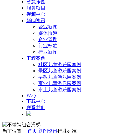
智慧乐园
服务项目
视频中心
新闻资讯
企业新闻
媒体报道
企业管理
行业标准
行业新闻
工程案例
社区儿童游乐园案例
景区儿童游乐园案例
早教儿童游乐园案例
商业儿童游乐园案例
水上儿童游乐园案例
FAQ
下载中心
联系我们
当前位置：
首页
新闻资讯
行业标准