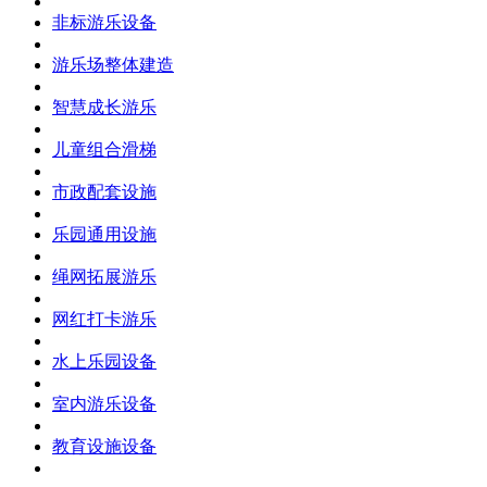
非标游乐设备
游乐场整体建造
智慧成长游乐
儿童组合滑梯
市政配套设施
乐园通用设施
绳网拓展游乐
网红打卡游乐
水上乐园设备
室内游乐设备
教育设施设备