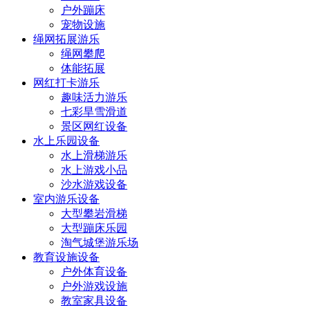
户外蹦床
宠物设施
绳网拓展游乐
绳网攀爬
体能拓展
网红打卡游乐
趣味活力游乐
七彩旱雪滑道
景区网红设备
水上乐园设备
水上滑梯游乐
水上游戏小品
沙水游戏设备
室内游乐设备
大型攀岩滑梯
大型蹦床乐园
淘气城堡游乐场
教育设施设备
户外体育设备
户外游戏设施
教室家具设备