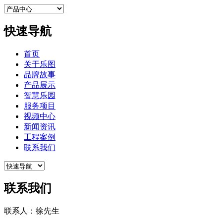
快速导航
首页
关于乐图
品牌故事
产品展示
智慧乐园
服务项目
视频中心
新闻资讯
工程案例
联系我们
联系我们
联系人：徐先生