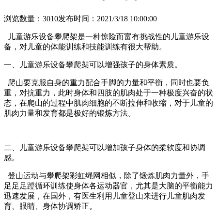
浏览数量：3010
发布时间：2021/3/18 10:00:00
儿童游乐设备攀爬架是一种惊险而富有挑战性的儿童游乐设
备，对儿童的体能训练和技能训练有很大帮助。
一、儿童游乐设备攀爬架可以增强孩子的身体素质。
爬山要克服自身的重力配合手脚的力量和平衡，同时也要负
重，对抗重力，此时身体和四肢的肌肉处于一种极度兴奋的状
态，在爬山的过程中肌肉细胞的不断拉伸和收缩，对于儿童的
肌肉力量和发育都是极好的锻炼方法。
二、儿童游乐设备攀爬架可以增加孩子身体的柔软度和协调
感。
登山运动与攀爬架彩虹绳网相似，除了锻炼肌肉力量外，手
足足足蹬循环训练使身体各运动器官，尤其是大脑的平衡能力
迅速发展，在国外，有医生利用儿童登山来进行儿童肌肉发
育、眼睛、身体协调矫正。