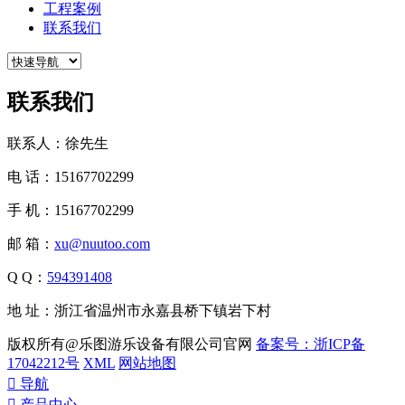
工程案例
联系我们
联系我们
联系人：徐先生
电 话：15167702299
手 机：15167702299
邮 箱：
xu@nuutoo.com
Q Q：
594391408
地 址：浙江省温州市永嘉县桥下镇岩下村
版权所有@乐图游乐设备有限公司官网
备案号：浙ICP备
17042212号
XML
网站地图

导航

产品中心