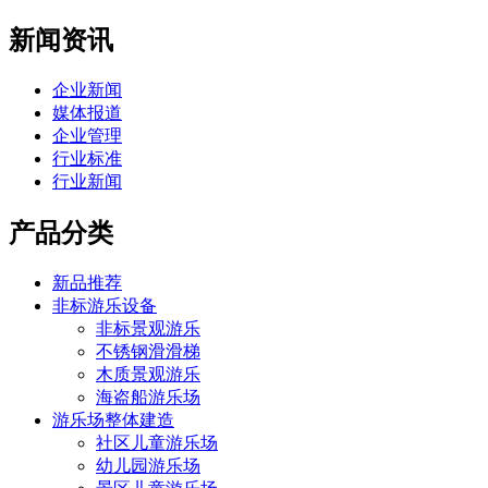
新闻资讯
企业新闻
媒体报道
企业管理
行业标准
行业新闻
产品分类
新品推荐
非标游乐设备
非标景观游乐
不锈钢滑滑梯
木质景观游乐
海盗船游乐场
游乐场整体建造
社区儿童游乐场
幼儿园游乐场