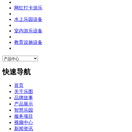
网红打卡游乐
水上乐园设备
室内游乐设备
教育设施设备
快速导航
首页
关于乐图
品牌故事
产品展示
智慧乐园
服务项目
视频中心
新闻资讯