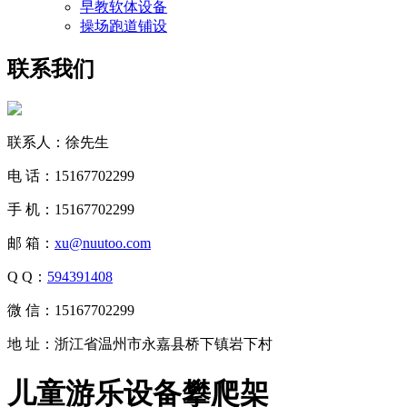
早教软体设备
操场跑道铺设
联系我们
联系人：徐先生
电 话：15167702299
手 机：15167702299
邮 箱：
xu@nuutoo.com
Q Q：
594391408
微 信：15167702299
地 址：浙江省温州市永嘉县桥下镇岩下村
儿童游乐设备攀爬架