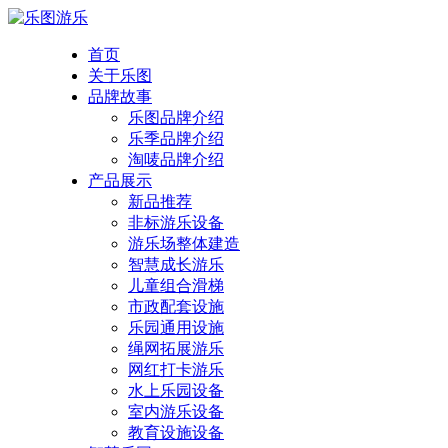
首页
关于乐图
品牌故事
乐图品牌介绍
乐季品牌介绍
淘唛品牌介绍
产品展示
新品推荐
非标游乐设备
游乐场整体建造
智慧成长游乐
儿童组合滑梯
市政配套设施
乐园通用设施
绳网拓展游乐
网红打卡游乐
水上乐园设备
室内游乐设备
教育设施设备