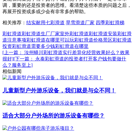
调，重要的还是投资者的思维。看清楚这些本质的问题之后，
再展开投资或多或少会有非常多的帮助。
相关推荐：
结实耐用七彩滑道
旱雪滑道厂家
四季彩虹滑梯
彩虹滑道
彩虹滑道生厂厂家
室外彩虹滑道
彩虹滑道安装
彩虹滑
道注意事项
彩虹滑道在哪里可以玩
彩虹滑道价格
景区彩虹滑道
投资彩虹滑道需要多少钱
彩虹滑道在哪里
[上一篇： 汝州蟒川彩虹滑道实行差异化经营效果好么？效果
很好]
[下一篇： 永泰彩虹滑道的投资者打开客户钱包要做什
么？服务至上]
相似新闻
儿童新型户外游乐设备，我们就是与众不同！
适合大部分户外场所的游乐设备有哪些？