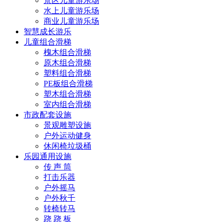
景区儿童游乐场
水上儿童游乐场
商业儿童游乐场
智慧成长游乐
儿童组合滑梯
槐木组合滑梯
原木组合滑梯
塑料组合滑梯
PE板组合滑梯
塑木组合滑梯
室内组合滑梯
市政配套设施
景观雕塑设施
户外运动健身
休闲椅垃圾桶
乐园通用设施
传 声 筒
打击乐器
户外摇马
户外秋千
转椅转马
跷 跷 板