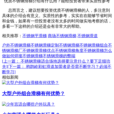
优质不锈钢滑梯介绍有什么用？能给投资者带来实质性参考
总而言之，建议想要投资优质不锈钢滑梯的人，多注意到
具体的介绍会有意义。实质性的参考，实实在在能够节省时间
和金钱，如果有一些投资者没有太多的时间做实地考察的话，
多看一下这样的介绍还是会有非常大的帮助。
相关推荐：
不锈钢平滑梯
商场不锈钢滑梯
不锈钢滑道
户外不锈钢滑梯
不锈钢滑梯
定制不锈钢滑梯
不锈钢滑梯组合
不
锈钢滑梯厂
不锈钢滑滑梯优点
不锈钢滑梯角度
不锈钢滑梯怎么
做
如何焊接不锈钢滑梯
不锈钢滑梯的弊端
[上一篇： 不锈钢滑梯适合场地选择要注意什么？要下足细功
夫]
[下一篇： 鸦鹊岭彩虹滑道加盟者是否需不断学习？必须不
断学习]
相似新闻
大型户外组合滑梯有何优势？