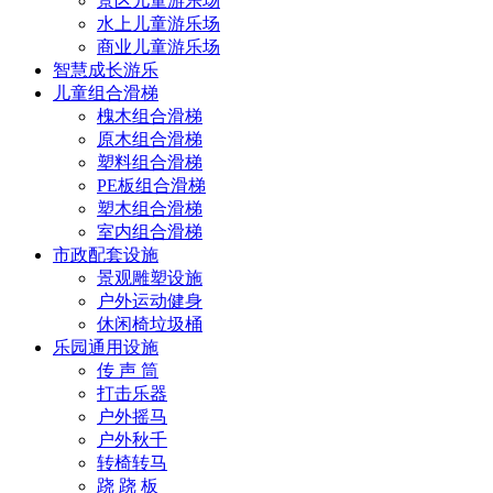
景区儿童游乐场
水上儿童游乐场
商业儿童游乐场
智慧成长游乐
儿童组合滑梯
槐木组合滑梯
原木组合滑梯
塑料组合滑梯
PE板组合滑梯
塑木组合滑梯
室内组合滑梯
市政配套设施
景观雕塑设施
户外运动健身
休闲椅垃圾桶
乐园通用设施
传 声 筒
打击乐器
户外摇马
户外秋千
转椅转马
跷 跷 板