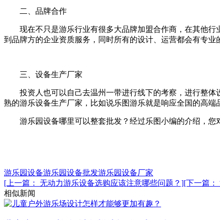
二、品牌合作
现在不只是游乐行业有很多大品牌加盟合作商，在其他行
到品牌方的企业资质服务，同时所有的设计、运营都会有专业
三、设备生产厂家
投资人也可以自己去温州一带进行线下的考察，进行整体
熟的游乐设备生产厂家，比如说乐图游乐就是响应全国的高端
游乐园设备哪里可以整套批发？经过乐图小编的介绍，您
游乐园设备
游乐园设备批发
游乐园设备厂家
[上一篇： 无动力游乐设备选购应该注意哪些问题？]
[下一篇：
相似新闻