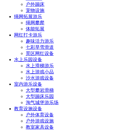
户外蹦床
宠物设施
绳网拓展游乐
绳网攀爬
体能拓展
网红打卡游乐
趣味活力游乐
七彩旱雪滑道
景区网红设备
水上乐园设备
水上滑梯游乐
水上游戏小品
沙水游戏设备
室内游乐设备
大型攀岩滑梯
大型蹦床乐园
淘气城堡游乐场
教育设施设备
户外体育设备
户外游戏设施
教室家具设备