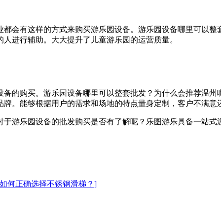
业都会有这样的方式来购买游乐园设备。游乐园设备哪里可以整
的人进行辅助。大大提升了儿童游乐园的运营质量。
设备的购买。游乐园设备哪里可以整套批发？为什么会推荐温州
品牌。能够根据用户的需求和场地的特点量身定制，客户不满意
对于游乐园设备的批发购买是否有了解呢？乐图游乐具备一站式
 如何正确选择不锈钢滑梯？]