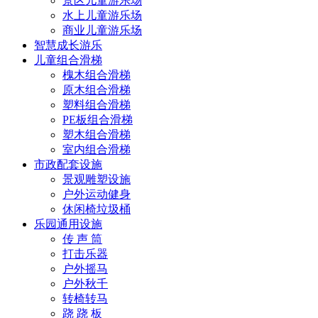
景区儿童游乐场
水上儿童游乐场
商业儿童游乐场
智慧成长游乐
儿童组合滑梯
槐木组合滑梯
原木组合滑梯
塑料组合滑梯
PE板组合滑梯
塑木组合滑梯
室内组合滑梯
市政配套设施
景观雕塑设施
户外运动健身
休闲椅垃圾桶
乐园通用设施
传 声 筒
打击乐器
户外摇马
户外秋千
转椅转马
跷 跷 板