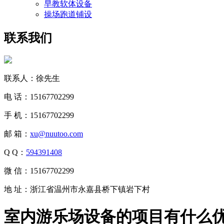
早教软体设备
操场跑道铺设
联系我们
联系人：徐先生
电 话：15167702299
手 机：15167702299
邮 箱：
xu@nuutoo.com
Q Q：
594391408
微 信：15167702299
地 址：浙江省温州市永嘉县桥下镇岩下村
室内游乐场设备的项目有什么