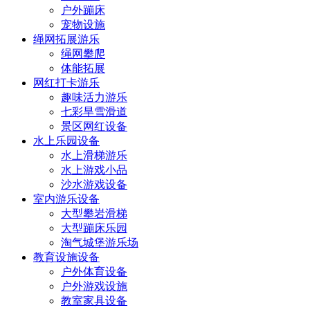
户外蹦床
宠物设施
绳网拓展游乐
绳网攀爬
体能拓展
网红打卡游乐
趣味活力游乐
七彩旱雪滑道
景区网红设备
水上乐园设备
水上滑梯游乐
水上游戏小品
沙水游戏设备
室内游乐设备
大型攀岩滑梯
大型蹦床乐园
淘气城堡游乐场
教育设施设备
户外体育设备
户外游戏设施
教室家具设备