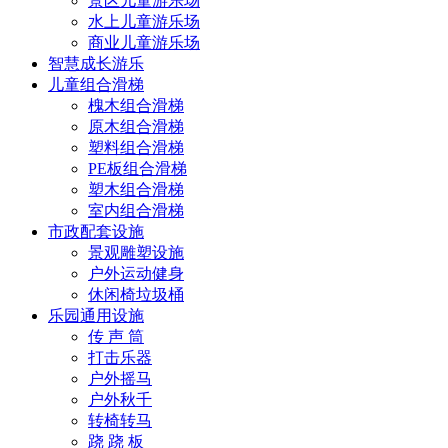
景区儿童游乐场
水上儿童游乐场
商业儿童游乐场
智慧成长游乐
儿童组合滑梯
槐木组合滑梯
原木组合滑梯
塑料组合滑梯
PE板组合滑梯
塑木组合滑梯
室内组合滑梯
市政配套设施
景观雕塑设施
户外运动健身
休闲椅垃圾桶
乐园通用设施
传 声 筒
打击乐器
户外摇马
户外秋千
转椅转马
跷 跷 板