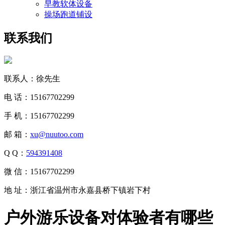
早教软体设备
操场跑道铺设
联系我们
联系人：徐先生
电 话：15167702299
手 机：15167702299
邮 箱：
xu@nuutoo.com
Q Q：
594391408
微 信：15167702299
地 址：浙江省温州市永嘉县桥下镇岩下村
户外游乐设备对体验者有哪些