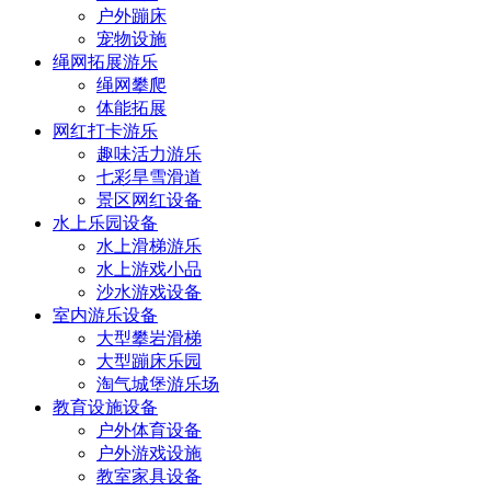
户外蹦床
宠物设施
绳网拓展游乐
绳网攀爬
体能拓展
网红打卡游乐
趣味活力游乐
七彩旱雪滑道
景区网红设备
水上乐园设备
水上滑梯游乐
水上游戏小品
沙水游戏设备
室内游乐设备
大型攀岩滑梯
大型蹦床乐园
淘气城堡游乐场
教育设施设备
户外体育设备
户外游戏设施
教室家具设备