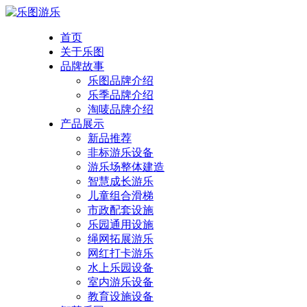
首页
关于乐图
品牌故事
乐图品牌介绍
乐季品牌介绍
淘唛品牌介绍
产品展示
新品推荐
非标游乐设备
游乐场整体建造
智慧成长游乐
儿童组合滑梯
市政配套设施
乐园通用设施
绳网拓展游乐
网红打卡游乐
水上乐园设备
室内游乐设备
教育设施设备