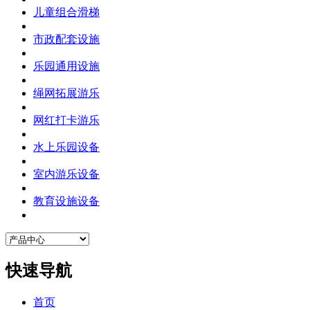
儿童组合滑梯
市政配套设施
乐园通用设施
绳网拓展游乐
网红打卡游乐
水上乐园设备
室内游乐设备
教育设施设备
快速导航
首页