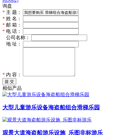
HD002]
询盘
*
主 题：
*
姓 名：
*
邮 箱：
*
电 话：
*
公司名称：
*
地 址：
*
内 容：
提 交
相似产品
大型儿童游乐设备海盗船组合滑梯乐园
观景大道海盗船游乐设施_乐图非标游乐