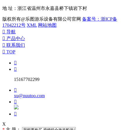
地 址：浙江省温州市永嘉县桥下镇岩下村
版权所有@乐图游乐设备有限公司官网
备案号：浙ICP备
17042212号
XML
网站地图

导航

产品中心

联系我们

TOP


15167702299

xu@nuutoo.com


X
*
主 题：