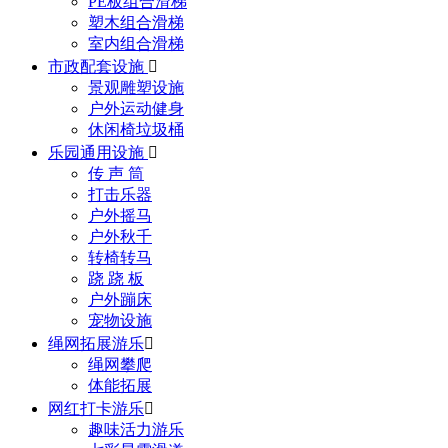
PE板组合滑梯
塑木组合滑梯
室内组合滑梯
市政配套设施

景观雕塑设施
户外运动健身
休闲椅垃圾桶
乐园通用设施

传 声 筒
打击乐器
户外摇马
户外秋千
转椅转马
跷 跷 板
户外蹦床
宠物设施
绳网拓展游乐

绳网攀爬
体能拓展
网红打卡游乐

趣味活力游乐