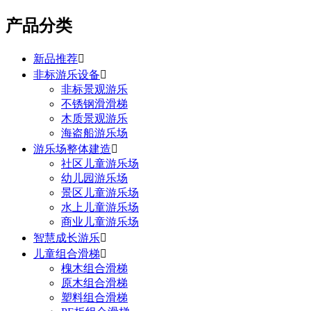
产品分类
新品推荐

非标游乐设备

非标景观游乐
不锈钢滑滑梯
木质景观游乐
海盗船游乐场
游乐场整体建造

社区儿童游乐场
幼儿园游乐场
景区儿童游乐场
水上儿童游乐场
商业儿童游乐场
智慧成长游乐

儿童组合滑梯

槐木组合滑梯
原木组合滑梯
塑料组合滑梯