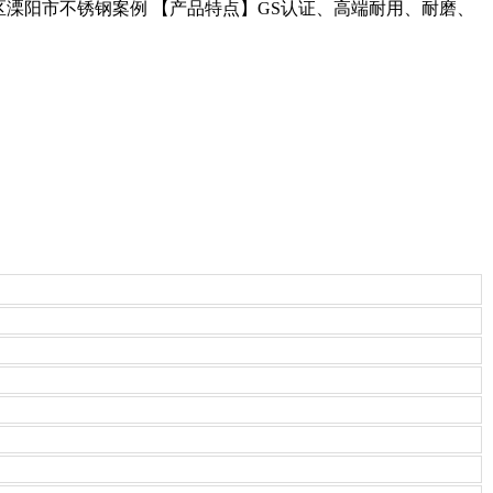
虹口区溧阳市不锈钢案例 【产品特点】GS认证、高端耐用、耐磨、