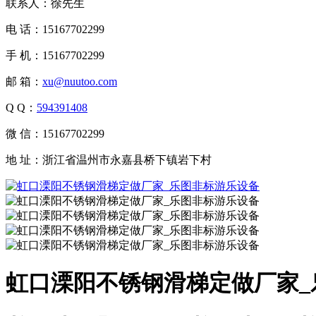
联系人：徐先生
电 话：15167702299
手 机：15167702299
邮 箱：
xu@nuutoo.com
Q Q：
594391408
微 信：15167702299
地 址：浙江省温州市永嘉县桥下镇岩下村
虹口溧阳不锈钢滑梯定做厂家_