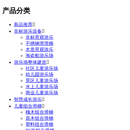
产品分类
新品推荐

非标游乐设备

非标景观游乐
不锈钢滑滑梯
木质景观游乐
海盗船游乐场
游乐场整体建造

社区儿童游乐场
幼儿园游乐场
景区儿童游乐场
水上儿童游乐场
商业儿童游乐场
智慧成长游乐

儿童组合滑梯

槐木组合滑梯
原木组合滑梯
塑料组合滑梯