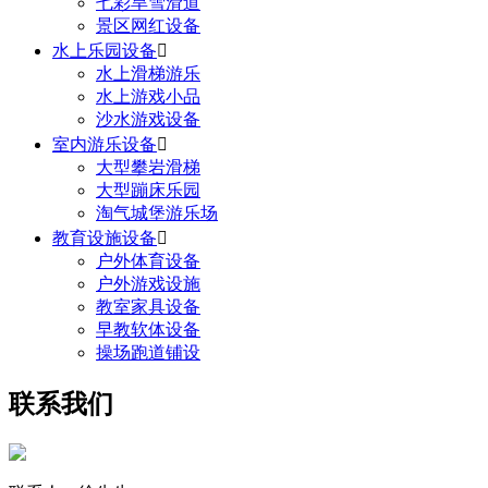
七彩旱雪滑道
景区网红设备
水上乐园设备

水上滑梯游乐
水上游戏小品
沙水游戏设备
室内游乐设备

大型攀岩滑梯
大型蹦床乐园
淘气城堡游乐场
教育设施设备

户外体育设备
户外游戏设施
教室家具设备
早教软体设备
操场跑道铺设
联系我们