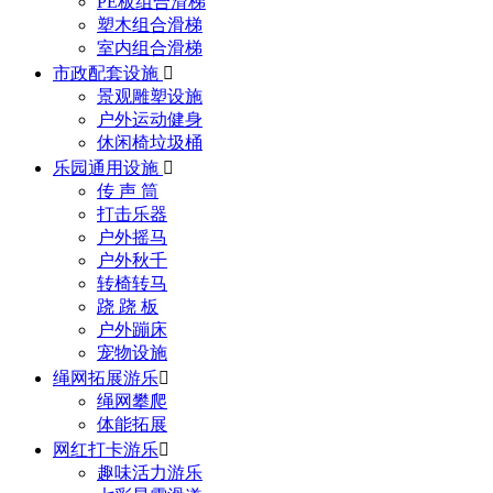
PE板组合滑梯
塑木组合滑梯
室内组合滑梯
市政配套设施

景观雕塑设施
户外运动健身
休闲椅垃圾桶
乐园通用设施

传 声 筒
打击乐器
户外摇马
户外秋千
转椅转马
跷 跷 板
户外蹦床
宠物设施
绳网拓展游乐

绳网攀爬
体能拓展
网红打卡游乐

趣味活力游乐