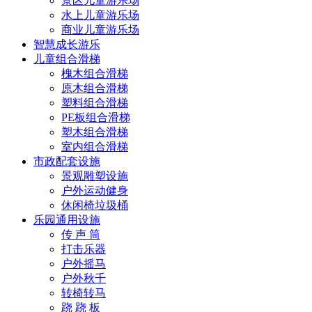
景区儿童游乐场
水上儿童游乐场
商业儿童游乐场
智慧成长游乐
儿童组合滑梯
槐木组合滑梯
原木组合滑梯
塑料组合滑梯
PE板组合滑梯
塑木组合滑梯
室内组合滑梯
市政配套设施
景观雕塑设施
户外运动健身
休闲椅垃圾桶
乐园通用设施
传 声 筒
打击乐器
户外摇马
户外秋千
转椅转马
跷 跷 板