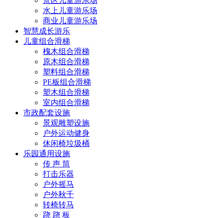
景区儿童游乐场
水上儿童游乐场
商业儿童游乐场
智慧成长游乐
儿童组合滑梯
槐木组合滑梯
原木组合滑梯
塑料组合滑梯
PE板组合滑梯
塑木组合滑梯
室内组合滑梯
市政配套设施
景观雕塑设施
户外运动健身
休闲椅垃圾桶
乐园通用设施
传 声 筒
打击乐器
户外摇马
户外秋千
转椅转马
跷 跷 板