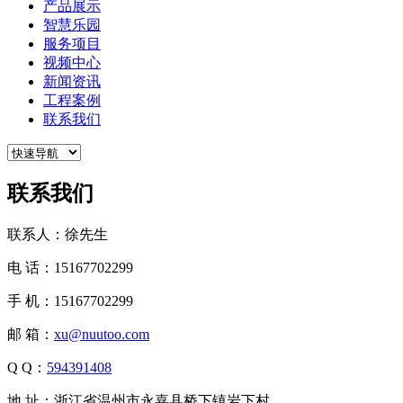
产品展示
智慧乐园
服务项目
视频中心
新闻资讯
工程案例
联系我们
联系我们
联系人：徐先生
电 话：15167702299
手 机：15167702299
邮 箱：
xu@nuutoo.com
Q Q：
594391408
地 址：浙江省温州市永嘉县桥下镇岩下村