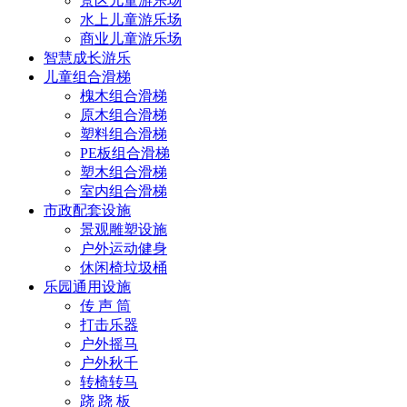
景区儿童游乐场
水上儿童游乐场
商业儿童游乐场
智慧成长游乐
儿童组合滑梯
槐木组合滑梯
原木组合滑梯
塑料组合滑梯
PE板组合滑梯
塑木组合滑梯
室内组合滑梯
市政配套设施
景观雕塑设施
户外运动健身
休闲椅垃圾桶
乐园通用设施
传 声 筒
打击乐器
户外摇马
户外秋千
转椅转马
跷 跷 板