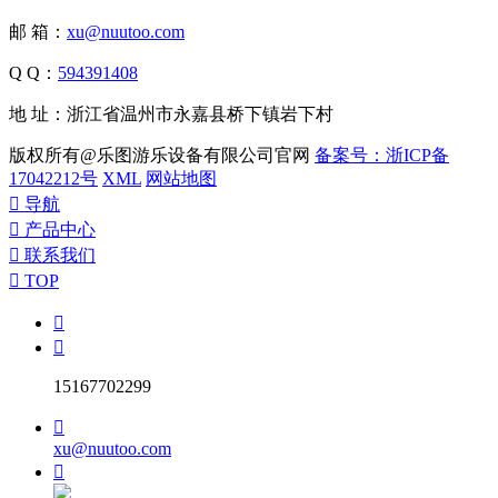
邮 箱：
xu@nuutoo.com
Q Q：
594391408
地 址：浙江省温州市永嘉县桥下镇岩下村
版权所有@乐图游乐设备有限公司官网
备案号：浙ICP备
17042212号
XML
网站地图

导航

产品中心

联系我们

TOP


15167702299

xu@nuutoo.com
