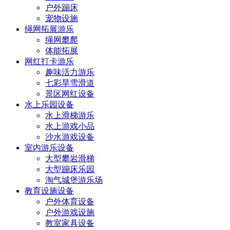
户外蹦床
宠物设施
绳网拓展游乐
绳网攀爬
体能拓展
网红打卡游乐
趣味活力游乐
七彩旱雪滑道
景区网红设备
水上乐园设备
水上滑梯游乐
水上游戏小品
沙水游戏设备
室内游乐设备
大型攀岩滑梯
大型蹦床乐园
淘气城堡游乐场
教育设施设备
户外体育设备
户外游戏设施
教室家具设备