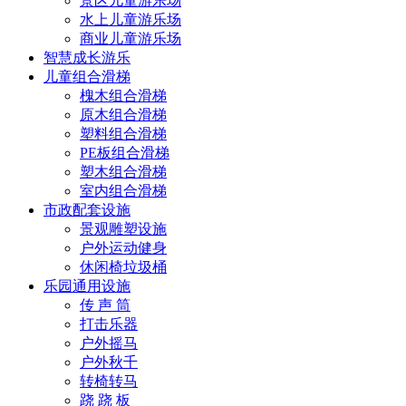
景区儿童游乐场
水上儿童游乐场
商业儿童游乐场
智慧成长游乐
儿童组合滑梯
槐木组合滑梯
原木组合滑梯
塑料组合滑梯
PE板组合滑梯
塑木组合滑梯
室内组合滑梯
市政配套设施
景观雕塑设施
户外运动健身
休闲椅垃圾桶
乐园通用设施
传 声 筒
打击乐器
户外摇马
户外秋千
转椅转马
跷 跷 板