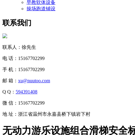
早教软体设备
操场跑道铺设
联系我们
联系人：徐先生
电 话：15167702299
手 机：15167702299
邮 箱：
xu@nuutoo.com
Q Q：
594391408
微 信：15167702299
地 址：浙江省温州市永嘉县桥下镇岩下村
无动力游乐设施组合滑梯安全标